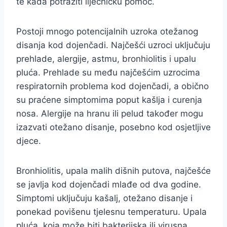
te kada potražiti liječničku pomoć.
Postoji mnogo potencijalnih uzroka otežanog
disanja kod dojenčadi. Najčešći uzroci uključuju
prehlade, alergije, astmu, bronhiolitis i upalu
pluća. Prehlade su među najčešćim uzrocima
respiratornih problema kod dojenčadi, a obično
su praćene simptomima poput kašlja i curenja
nosa. Alergije na hranu ili pelud također mogu
izazvati otežano disanje, posebno kod osjetljive
djece.
Bronhiolitis, upala malih dišnih putova, najčešće
se javlja kod dojenčadi mlađe od dva godine.
Simptomi uključuju kašalj, otežano disanje i
ponekad povišenu tjelesnu temperaturu. Upala
pluća, koja može biti bakterijska ili virusna,