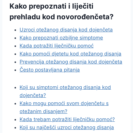
Kako prepoznati i liječiti
prehladu kod novorođenčeta?
Uzroci otežanog disanja kod dojenčeta
Kako prepoznati ozbiljne simptome
Kada potražiti liječničku pomoć
Kako pomoći djetetu kod otežanog disanja
Prevencija otežanog disanja kod dojenčeta
Često postavljana pitanja
Koji su simptomi otežanog disanja kod
dojenčeta?
Kako mogu pomoći svom dojenčetu s
otežanim disanjem?
Kada trebam potražiti liječničku pomoć?
Koji su najčešći uzroci otežanog disanja