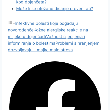
kod dojenčeta?
Može li se otežano disanje prevenirati?
Infektivne bolesti koje pogađaju
novorođenče
Kožne alergijske reakcije na
mlijeko u dojenčadi
Važnost cijepljenja i
informiranja o bolestima
Problemi s hranjenjem
dozvoljavaju li majke malo stresa