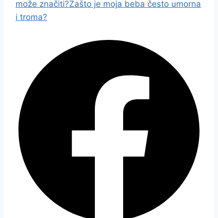
može značiti?
Zašto je moja beba često umorna
i troma?