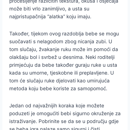
procesijenje različitih tekstura, okusa i osjećaja
može biti vrlo zanimljivo, a usta su
najpristupačnija “alatka” koju imaju.
Također, tijekom ovog razdoblja bebe se mogu
suočavati s nelagodom zbog nicanja zubi. U
tom slučaju, žvakanje ruku može im pomoći da
olakšaju bol i svrbež u desnima. Neki roditelji
primjećuju da bebe također guraju ruke u usta
kada su umorne, tjeskobne ili preplavljene. U
tom će slučaju ruke djelovati kao umirujuća
metoda koju bebe koriste za samopomoć.
Jedan od najvažnijih koraka koje možete
poduzeti je omogućiti bebi sigurno okruženje za
istraživanje. Pobrinite se da se u području gdje
se beba igra nalaze samo sigurni i čisti