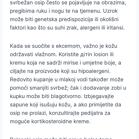
svrbežan osip često se pojavljuje na obrazima,
pregibima ruku i nogu te na tjemenu. Uzrok
može biti genetska predispozicija ili okolišni
faktori kao što su suhi zrak, alergeni ili iritansi.
Kada se suočite s ekcemom, važno je kožu
održavati vlažnom. Koristite дітin losion ili
kremu koja ne sadrži mirise i umjetne boje, a
ciljajte na proizvode koji su hipoalergeni.
Redovito kupanje u mlakoj vodi također može
pomoći smanjiti svrbež; čak i dodavanje zobi u
kupku može biti blagotvorno. Izbjegavajte
sapune koji isušuju kožu, a ako primijetite da
osip ne prolazi, konzultirajte pedijatra za
moguće kortikosteroidne kreme.