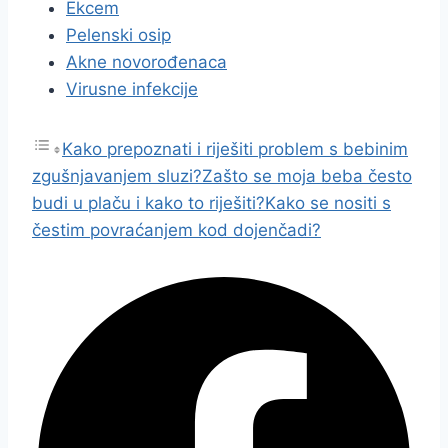
Ekcem
Pelenski osip
Akne novorođenaca
Virusne infekcije
Kako prepoznati i riješiti problem s bebinim
zgušnjavanjem sluzi?
Zašto se moja beba često
budi u plaču i kako to riješiti?
Kako se nositi s
čestim povraćanjem kod dojenčadi?