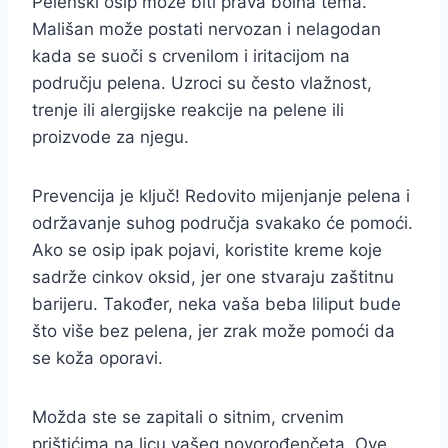
Pelenski osip može biti prava bolna tema.
Mališan može postati nervozan i nelagodan
kada se suoči s crvenilom i iritacijom na
području pelena. Uzroci su često vlažnost,
trenje ili alergijske reakcije na pelene ili
proizvode za njegu.
Prevencija je ključ! Redovito mijenjanje pelena i
održavanje suhog područja svakako će pomoći.
Ako se osip ipak pojavi, koristite kreme koje
sadrže cinkov oksid, jer one stvaraju zaštitnu
barijeru. Također, neka vaša beba liliput bude
što više bez pelena, jer zrak može pomoći da
se koža oporavi.
Možda ste se zapitali o sitnim, crvenim
prištićima na licu vašeg novorođenčeta. Ove