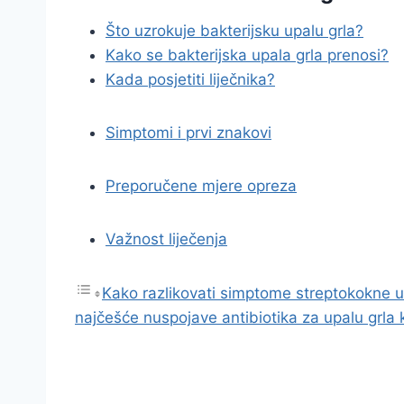
Što uzrokuje bakterijsku upalu grla?
Kako se bakterijska upala grla prenosi?
Kada posjetiti liječnika?
Simptomi i prvi znakovi
Preporučene mjere opreza
Važnost liječenja
Kako razlikovati simptome streptokokne up
najčešće nuspojave antibiotika za upalu grla