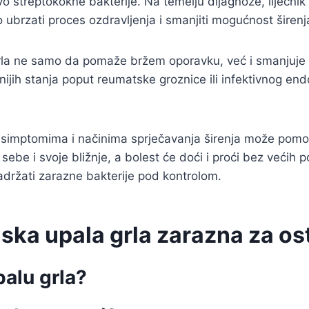
stvo streptokokne bakterije. Na temelju dijagnoze, liječni
o ubrzati proces ozdravljenja i smanjiti mogućnost širenja
 grla ne samo da pomaže bržem oporavku, već i smanjuje r
ijih stanja poput reumatske groznice ili infektivnog end
im simptomima i načinima sprječavanja širenja može pomoći 
sebe i svoje bližnje, a bolest će doći i proći bez većih
 zadržati zarazne bakterije pod kontrolom.
ijska upala grla zarazna za os
palu grla?