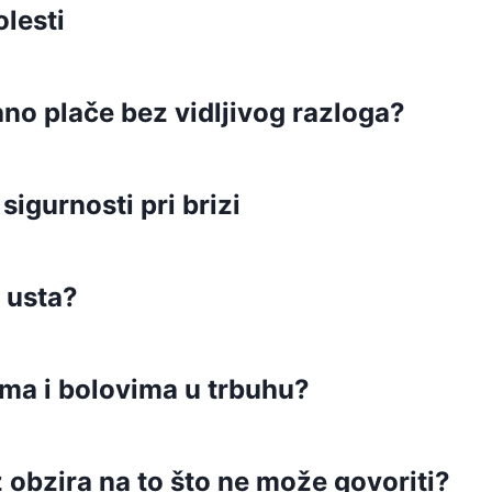
olesti
ano plače bez vidljivog razloga?
sigurnosti pri brizi
 usta?
ima i bolovima u trbuhu?
z obzira na to što ne može govoriti?