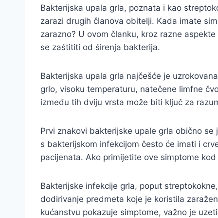
Bakterijska upala grla, poznata i kao strepto
zarazi drugih članova obitelji. Kada imate simpt
zarazno? U ovom članku, kroz razne aspekte ba
se zaštititi od širenja bakterija.
Bakterijska upala grla najčešće je uzrokovan
grlo, visoku temperaturu, natečene limfne čvor
između tih dviju vrsta može biti ključ za razu
Prvi znakovi bakterijske upale grla obično se
s bakterijskom infekcijom često će imati i crv
pacijenata. Ako primijetite ove simptome kod č
Bakterijske infekcije grla, poput streptokokn
dodirivanje predmeta koje je koristila zaražen
kućanstvu pokazuje simptome, važno je uzeti