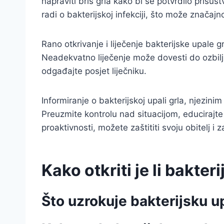
napraviti bris grla kako bi se potvrdilo prisu
radi o bakterijskoj infekciji, što može značajn
Rano otkrivanje i liječenje bakterijske upale
Neadekvatno liječenje može dovesti do ozbiljn
odgađajte posjet liječniku.
Informiranje o bakterijskoj upali grla, njezin
Preuzmite kontrolu nad situacijom, educirajte 
proaktivnosti, možete zaštititi svoju obitelj i
Kako otkriti je li bakter
Što uzrokuje bakterijsku u