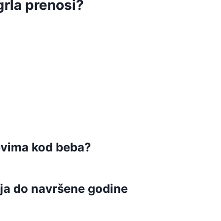
grla prenosi?
čevima kod beba?
ja do navršene godine