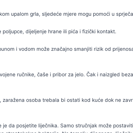
jskom upalom grla, sljedeće mjere mogu pomoći u sprječa
oljupce, dijeljenje hrane ili pića i fizički kontakt.
punom i vodom može značajno smanjiti rizik od prijenosa
ojene ručnike, čaše i pribor za jelo. Čak i naizgled bez
 zaražena osoba trebala bi ostati kod kuće dok ne zavr
e je da posjetite liječnika. Samo stručnjak može postavit