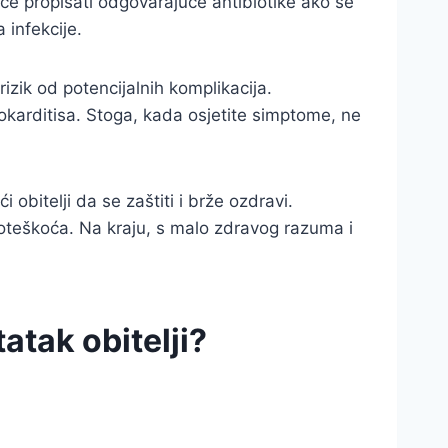
k će propisati odgovarajuće antibiotike ako se
 infekcije.
izik od potencijalnih komplikacija.
okarditisa. Stoga, kada osjetite simptome, ne
obitelji da se zaštiti i brže ozdravi.
 poteškoća. Na kraju, s malo zdravog razuma i
tatak obitelji?