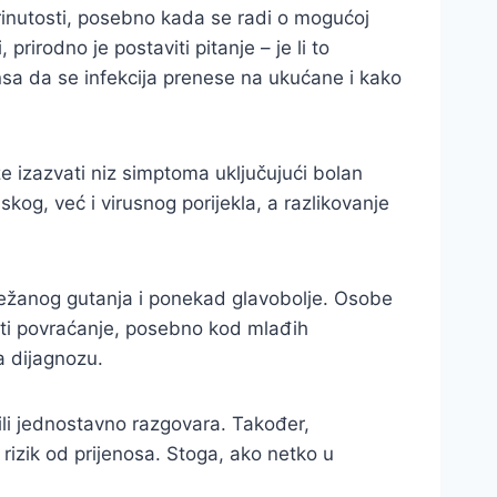
brinutosti, posebno kada se radi o mogućoj
prirodno je postaviti pitanje – je li to
ansa da se infekcija prenese na ukućane i kako
 izazvati niz simptoma uključujući bolan
kog, već i virusnog porijekla, a razlikovanje
 otežanog gutanja i ponekad glavobolje. Osobe
aviti povraćanje, posebno kod mlađih
a dijagnozu.
 ili jednostavno razgovara. Također,
 rizik od prijenosa. Stoga, ako netko u