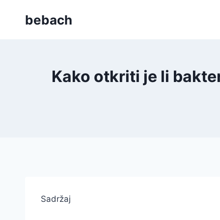
Skip
bebach
to
content
Kako otkriti je li bakt
Sadržaj