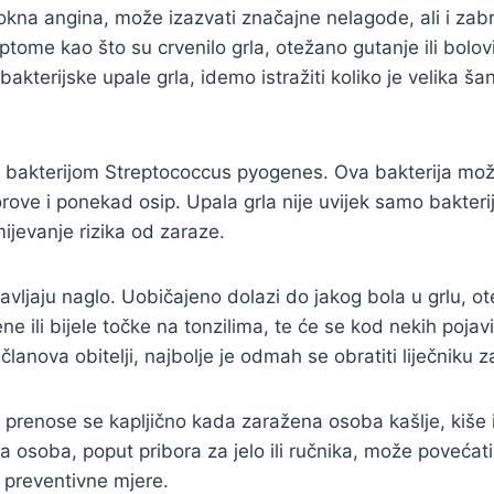
kokna angina, može izazvati značajne nelagode, ali i za
ome kao što su crvenilo grla, otežano gutanje ili bolovi, 
kterijske upale grla, idemo istražiti koliko je velika š
a bakterijom Streptococcus pyogenes. Ova bakterija može
ove i ponekad osip. Upala grla nije uvijek samo bakterijs
mijevanje rizika od zaraze.
 javljaju naglo. Uobičajeno dolazi do jakog bola u grlu,
ene ili bijele točke na tonzilima, te će se kod nekih poj
lanova obitelji, najbolje je odmah se obratiti liječniku z
e, prenose se kapljično kada zaražena osoba kašlje, kiše
a osoba, poput pribora za jelo ili ručnika, može povećati
 preventivne mjere.