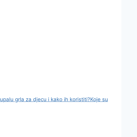
upalu grla za djecu i kako ih koristiti?
Koje su