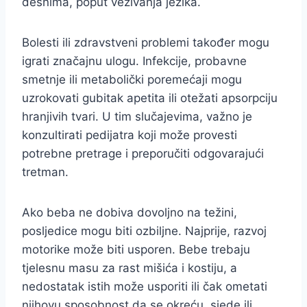
desnima, poput vezivanja jezika.
Bolesti ili zdravstveni problemi također mogu
igrati značajnu ulogu. Infekcije, probavne
smetnje ili metabolički poremećaji mogu
uzrokovati gubitak apetita ili otežati apsorpciju
hranjivih tvari. U tim slučajevima, važno je
konzultirati pedijatra koji može provesti
potrebne pretrage i preporučiti odgovarajući
tretman.
Ako beba ne dobiva dovoljno na težini,
posljedice mogu biti ozbiljne. Najprije, razvoj
motorike može biti usporen. Bebe trebaju
tjelesnu masu za rast mišića i kostiju, a
nedostatak istih može usporiti ili čak ometati
njihovu sposobnost da se okreću, sjede ili