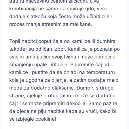
dati tu mješavinu čajnom žličicom. Ova
kombinacija ne samo da smiruje grlo, već i
dodaje slatkoću koja često može učiniti cijeli
proces manje stresnim za mališane.
Topli napitci poput čaja od kamilice ili đumbira
također su odličan izbor. Kamilica je poznata po
svojim umirujućim svojstvima i može pomoći u
smanjenju upale i iritacije. Pripremite čaj od
kamilice i pustite da se ohladi na temperaturu
koja je ugodna za pijenje, a zatim dodajte malo
meda za dodatno olakšanje. Đumbir, s druge
strane, djeluje protuupalno i može se dodati u
čaj ili se može pripremiti dekocija. Samo pazite
da djeca ne piju napitke kada su vrući, kako bi
se izbjegle opekline!