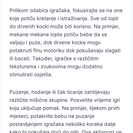
Prilikom odabira igračaka, fokusirajte se na one
koje potiču kretanje i istraživanje. Sve od lopti
do drvenih kocki može biti korisno. Na primjer,
mekane mekane lopte potiču bebe da se
valjaju i puze, dok drvene kocke mogu
potaknuti finu motoriku dok pokušavaju slagati
ili bacati. Također, igračke s različitim
teksturama i zvukovima mogu dodatno
stimulirati osjetila.
Puzanje, hodanje ili čak ticanje zahtijevaju
različite mišićne skupine. Posvetite vrijeme igri
koja uključuje pomak. Na primjer, tijekom prvih
mjeseci, potaknite bebu na puzanje
postavljanjem igračaka nekoliko koraka dalje
kako bi pokušala doći do njih. Ova aktivnost ne