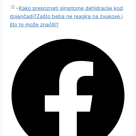
Kako prepoznati simptome dehidracije kod
dojenčadi?
Zašto beba ne reagira na zvukove i
što to može značiti?