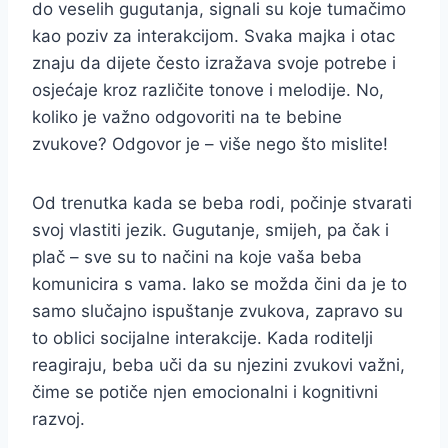
do veselih gugutanja, signali su koje tumačimo
kao poziv za interakcijom. Svaka majka i otac
znaju da dijete često izražava svoje potrebe i
osjećaje kroz različite tonove i melodije. No,
koliko je važno odgovoriti na te bebine
zvukove? Odgovor je – više nego što mislite!
Od trenutka kada se beba rodi, počinje stvarati
svoj vlastiti jezik. Gugutanje, smijeh, pa čak i
plač – sve su to načini na koje vaša beba
komunicira s vama. Iako se možda čini da je to
samo slučajno ispuštanje zvukova, zapravo su
to oblici socijalne interakcije. Kada roditelji
reagiraju, beba uči da su njezini zvukovi važni,
čime se potiče njen emocionalni i kognitivni
razvoj.