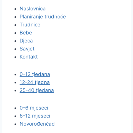
Naslovnica
Planiranje trudnoće
Trudnice
Bebe
Djeca
Savjeti
Kontakt
0-12 tjedana
12-24 tjedna
25-40 tjedana
0-6 mjeseci
6-12 mjeseci
Novorođenčad