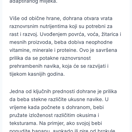
adaptiranog mlijeka.
Više od obične hrane, dohrana otvara vrata
raznovrsnim nutrijentima koji su potrebni za
rast i razvoj. Uvođenjem povrća, voća, žitarica i
mesnih proizvoda, beba dobiva neophodne
vitamine, minerale i proteine. Ovo je savršena
prilika da se potakne raznovrsnost
prehrambenih navika, koja će se razvijati i
tijekom kasnijih godina.
Jedna od ključnih prednosti dohrane je prilika
da beba stekne različite ukusne navike. U
vrijeme kada počnete s dohranom, bebi
pružate izloženost različitim okusima i
teksturama. Na primjer, ako svojoj bebi
ponudite bananu, avokado ili pire od brokule,