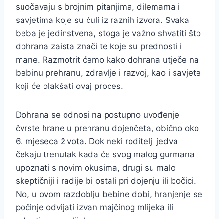
suočavaju s brojnim pitanjima, dilemama i
savjetima koje su čuli iz raznih izvora. Svaka
beba je jedinstvena, stoga je važno shvatiti što
dohrana zaista znači te koje su prednosti i
mane. Razmotrit ćemo kako dohrana utječe na
bebinu prehranu, zdravlje i razvoj, kao i savjete
koji će olakšati ovaj proces.
Dohrana se odnosi na postupno uvođenje
čvrste hrane u prehranu dojenčeta, obično oko
6. mjeseca života. Dok neki roditelji jedva
čekaju trenutak kada će svog malog gurmana
upoznati s novim okusima, drugi su malo
skeptičniji i radije bi ostali pri dojenju ili bočici.
No, u ovom razdoblju bebine dobi, hranjenje se
počinje odvijati izvan majčinog mlijeka ili