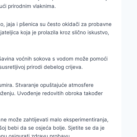
ući prirodnim vlaknima.
ko, jaja i pšenica su često okidači za probavne
eljica koja je prolazila kroz slično iskustvo,
ješavina voćnih sokova s vodom može pomoći
retljivoj prirodi debelog crijeva.
umira. Stvaranje opuštajuće atmosfere
uženju. Uvođenje redovitih obroka također
rane može zahtijevati malo eksperimentiranja,
oj bebi da se osjeća bolje. Sjetite se da je
anu osigurati zdravu probavu.