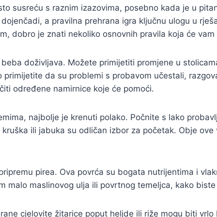
to susreću s raznim izazovima, posebno kada je u pitan
d dojenčadi, a pravilna prehrana igra ključnu ulogu u rje
, dobro je znati nekoliko osnovnih pravila koja će vam 
beba doživljava. Možete primijetiti promjene u stolicam
 primijetite da su problemi s probavom učestali, razgova
učiti određene namirnice koje će pomoći.
mima, najbolje je krenuti polako. Počnite s lako proba
 kruška ili jabuka su odličan izbor za početak. Obje ove
za pripremu pirea. Ova povrća su bogata nutrijentima i vl
malo maslinovog ulja ili povrtnog temeljca, kako biste 
ne cjelovite žitarice poput heljde ili riže mogu biti vrlo