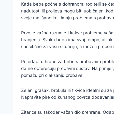
Kada beba počne s dohranom, roditelji se čes
nadutosti ili proljeva mogu biti uobičajeni ko
svoje mališane koji imaju problema s probavom
Prvo je važno razumjeti kakve probleme vaša 
hranjenja. Svaka beba ima svoj tempo, ali ako
specifične za vašu situaciju, a može i prepor
Pri odabiru hrane za bebe s probavnim proble
da ne opterećuju probavni sustav. Na primjer,
pomažu pri olakšanju probave.
Zeleni grašak, brokula ili tikvice idealni su 
Napravite pire od kuhanog povrća dodavanjem 
Žitarice su također važan dio prehrane. Odabra