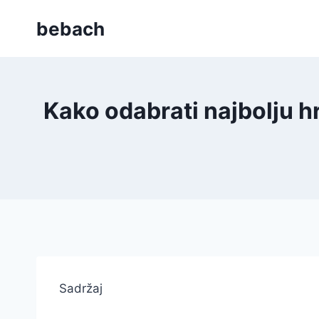
Skip
bebach
to
content
Kako odabrati najbolju h
Sadržaj