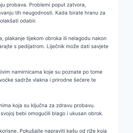
ju probava. Problemi poput zatvora,
šavanju tih neugodnosti. Kada birate hranu za
olakšati odabir.
a, plakanje tijekom obroka ili nelagodu nakon
rajte s pedijatrom. Liječnik može dati savjete
vljivim namirnicama koje su poznate po tome
 voćke sadrže vlakna i prirodne šećere te
aknima koja su ključna za zdravu probavu.
svojoj bebi omogućili blago i ukusan obrok.
 korisne. Pokušajte napraviti kašu od riže koja