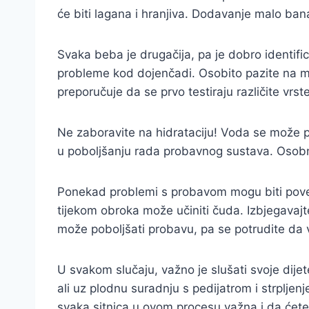
će biti lagana i hranjiva. Dodavanje malo ban
Svaka beba je drugačija, pa je dobro identific
probleme kod dojenčadi. Osobito pazite na mlij
preporučuje da se prvo testiraju različite vrst
Ne zaboravite na hidrataciju! Voda se može
u poboljšanju rada probavnog sustava. Osobno,
Ponekad problemi s probavom mogu biti povez
tijekom obroka može učiniti čuda. Izbjegavaj
može poboljšati probavu, pa se potrudite da 
U svakom slučaju, važno je slušati svoje dije
ali uz plodnu suradnju s pedijatrom i strpljen
svaka sitnica u ovom procesu važna i da ćete