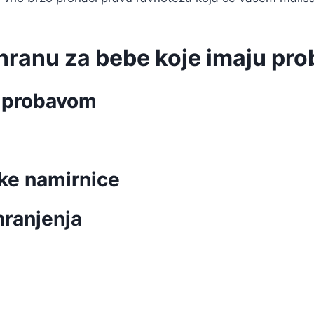
 hranu za bebe koje imaju p
s probavom
ške namirnice
hranjenja