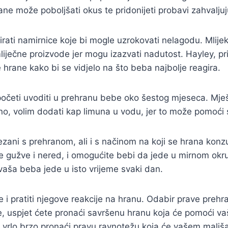
ane može poboljšati okus te pridonijeti probavi zahvaljuj
irati namirnice koje bi mogle uzrokovati nelagodu. Mlije
ečne proizvode jer mogu izazvati nadutost. Hayley, prijat
e hrane kako bi se vidjelo na što beba najbolje reagira.
 početi uvoditi u prehranu bebe oko šestog mjeseca. M
 volim dodati kap limuna u vodu, jer to može pomoći sus
ani s prehranom, ali i s načinom na koji se hrana konz
te gužve i nered, i omogućite bebi da jede u mirnom okr
vaša beba jede u isto vrijeme svaki dan.
te i pratiti njegove reakcije na hranu. Odabir prave preh
je, uspjet ćete pronaći savršenu hranu koja će pomoći vaš
 vrlo brzo pronaći pravu ravnotežu koja će vašem mališ