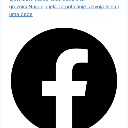
groznicu
Najbolja jela za poticanje razvoja tijela i
uma bebe