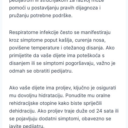
pedijatrom ili stručnjakom za razvoj može
pomoći u postavljanju pravih dijagnoza i
pružanju potrebne podrške.
Respiratorne infekcije često se manifestiraju
kroz simptome poput kašlja, curenja nosa,
povišene temperature i otežanog disanja. Ako
primijetite da vaše dijete ima poteškoća s
disanjem ili se simptomi pogoršavaju, važno je
odmah se obratiti pedijatru.
Ako vaše dijete ima proljev, ključno je osigurati
mu dovoljnu hidrataciju. Ponudite mu oralne
rehidracijske otopine kako biste spriječili
dehidraciju. Ako proljev traje duže od 24 sata ili
se pojavljuju dodatni simptomi, obavezno se
javite pedijatru.