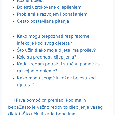
Kožne bolesti
Bolesti uzrokovane cijepljenjem
Problemi s razvojem i ponašanjem
Često postavljana pitanja
Kako mogu prepoznati respiratorne
infekcije kod svog djeteta?
Što učiniti ako moje dijete ima proljev?
Koje su prednosti cijepljenja?
Kada trebam potražiti stručnu pomoć za
razvojne probleme?
Kako mogu spriječiti kožne bolesti kod
djeteta?
Prva pomoć pri prehladi kod malih
beba
Zašto je važno redovito cijepljenje vašeg
djeteta
Što učiniti kada beba ima