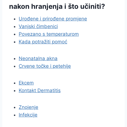
nakon hranjenja i što učiniti?
Urođene i prirođene promjene
Vanjski čimbenici
Povezano s temperaturom
Kada potražiti pomoć
Neonatalna akna
Crvene točke i petehije
Ekcem
Kontakt Dermatitis
Znojenje
Infekcije