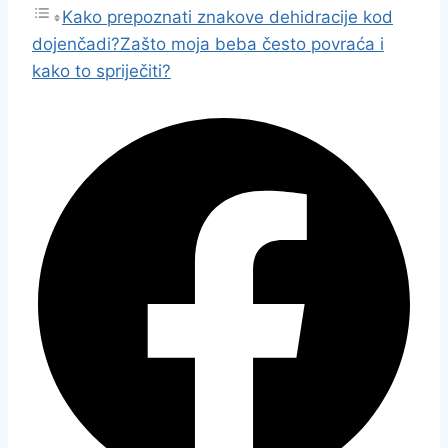
Kako prepoznati znakove dehidracije kod
dojenčadi?
Zašto moja beba često povraća i
kako to spriječiti?