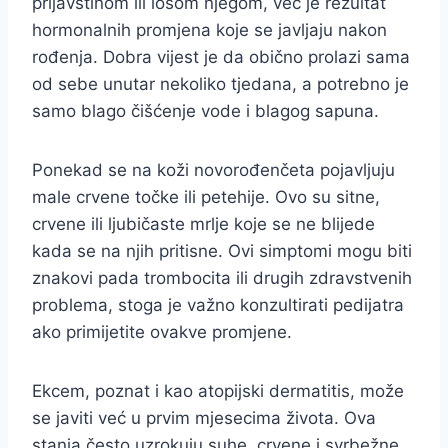
prljavštinom ili lošom njegom, već je rezultat
hormonalnih promjena koje se javljaju nakon
rođenja. Dobra vijest je da obično prolazi sama
od sebe unutar nekoliko tjedana, a potrebno je
samo blago čišćenje vode i blagog sapuna.
Ponekad se na koži novorođenčeta pojavljuju
male crvene točke ili petehije. Ovo su sitne,
crvene ili ljubičaste mrlje koje se ne blijede
kada se na njih pritisne. Ovi simptomi mogu biti
znakovi pada trombocita ili drugih zdravstvenih
problema, stoga je važno konzultirati pedijatra
ako primijetite ovakve promjene.
Ekcem, poznat i kao atopijski dermatitis, može
se javiti već u prvim mjesecima života. Ova
stanja često uzrokuju suhe, crvene i svrbežne