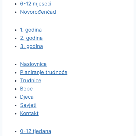
6-12 mjeseci
Novorođenčad
1. godina
2. godina
3. godina
Naslovnica
Planiranje trudnoće
Trudnice
Bebe
Djeca
Savjeti
Kontakt
0-12 tjedana