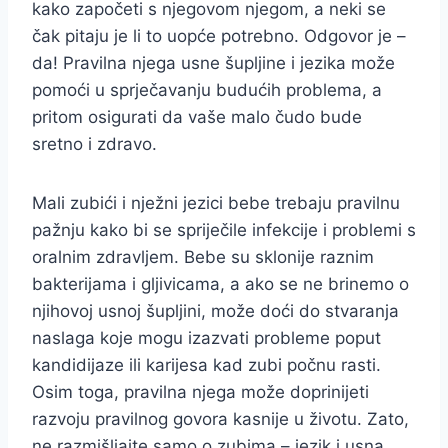
kako započeti s njegovom njegom, a neki se
čak pitaju je li to uopće potrebno. Odgovor je –
da! Pravilna njega usne šupljine i jezika može
pomoći u sprječavanju budućih problema, a
pritom osigurati da vaše malo čudo bude
sretno i zdravo.
Mali zubići i nježni jezici bebe trebaju pravilnu
pažnju kako bi se spriječile infekcije i problemi s
oralnim zdravljem. Bebe su sklonije raznim
bakterijama i gljivicama, a ako se ne brinemo o
njihovoj usnoj šupljini, može doći do stvaranja
naslaga koje mogu izazvati probleme poput
kandidijaze ili karijesa kad zubi počnu rasti.
Osim toga, pravilna njega može doprinijeti
razvoju pravilnog govora kasnije u životu. Zato,
ne razmišljajte samo o zubima – jezik i usna