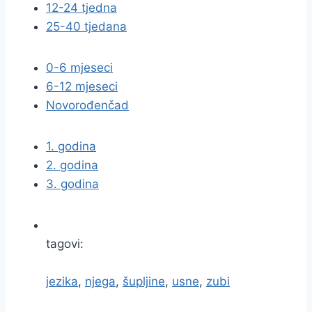
12-24 tjedna
25-40 tjedana
0-6 mjeseci
6-12 mjeseci
Novorođenčad
1. godina
2. godina
3. godina
tagovi:
jezika
,
njega
,
šupljine
,
usne
,
zubi