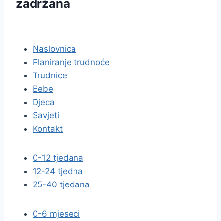
zadržana
pravila privatnosti
Naslovnica
Planiranje trudnoće
Trudnice
Bebe
Djeca
Savjeti
Kontakt
0-12 tjedana
12-24 tjedna
25-40 tjedana
0-6 mjeseci