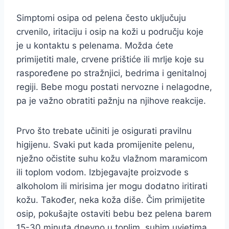
Simptomi osipa od pelena često uključuju
crvenilo, iritaciju i osip na koži u području koje
je u kontaktu s pelenama. Možda ćete
primijetiti male, crvene prištiće ili mrlje koje su
raspoređene po stražnjici, bedrima i genitalnoj
regiji. Bebe mogu postati nervozne i nelagodne,
pa je važno obratiti pažnju na njihove reakcije.
Prvo što trebate učiniti je osigurati pravilnu
higijenu. Svaki put kada promijenite pelenu,
nježno očistite suhu kožu vlažnom maramicom
ili toplom vodom. Izbjegavajte proizvode s
alkoholom ili mirisima jer mogu dodatno iritirati
kožu. Također, neka koža diše. Čim primijetite
osip, pokušajte ostaviti bebu bez pelena barem
15-30 minuta dnevno u toplim, suhim uvjetima.