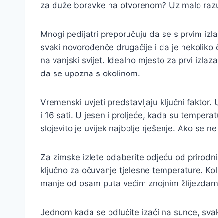
za duže boravke na otvorenom? Uz malo razumi
Mnogi pedijatri preporučuju da se s prvim iz
svaki novorođenče drugačije i da je nekoliko 
na vanjski svijet. Idealno mjesto za prvi izlaz
da se upozna s okolinom.
Vremenski uvjeti predstavljaju ključni faktor.
i 16 sati. U jesen i proljeće, kada su temper
slojevito je uvijek najbolje rješenje. Ako se n
Za zimske izlete odaberite odjeću od prirodni
ključno za očuvanje tjelesne temperature. Kol
manje od osam puta većim znojnim žlijezdama 
Jednom kada se odlučite izaći na sunce, svak