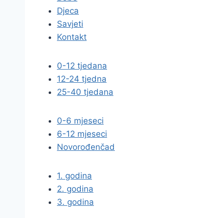
Djeca
Savjeti
Kontakt
0-12 tjedana
12-24 tjedna
25-40 tjedana
0-6 mjeseci
6-12 mjeseci
Novorođenčad
1. godina
2. godina
3. godina