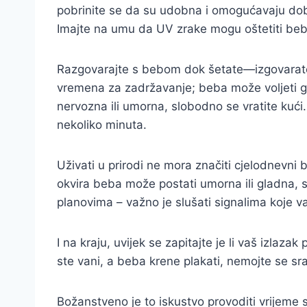
pobrinite se da su udobna i omogućavaju dobru
Imajte na umu da UV zrake mogu oštetiti bebi
Razgovarajte s bebom dok šetate—izgovarate im
vremena za zadržavanje; beba može voljeti gle
nervozna ili umorna, slobodno se vratite kući.
nekoliko minuta.
Uživati u prirodi ne mora značiti cjelodnevni
okvira beba može postati umorna ili gladna, 
planovima – važno je slušati signalima koje v
I na kraju, uvijek se zapitajte je li vaš izl
ste vani, a beba krene plakati, nemojte se srami
Božanstveno je to iskustvo provoditi vrijeme 