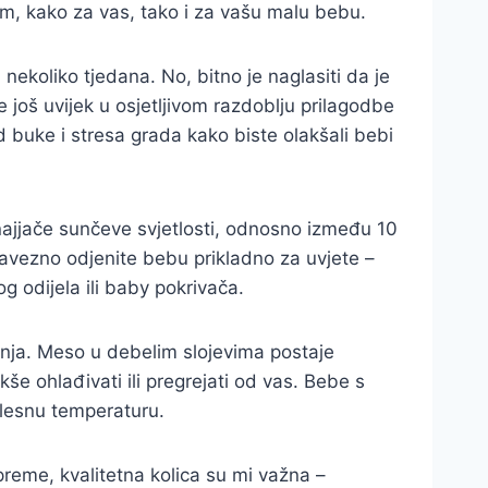
m, kako za vas, tako i za vašu malu bebu.
ekoliko tjedana. No, bitno je naglasiti da je
 još uvijek u osjetljivom razdoblju prilagodbe
 od buke i stresa grada kako biste olakšali bebi
e najjače sunčeve svjetlosti, odnosno između 10
obavezno odjenite bebu prikladno za uvjete –
og odijela ili baby pokrivača.
vanja. Meso u debelim slojevima postaje
e ohlađivati ili pregrejati od vas. Bebe s
elesnu temperaturu.
reme, kvalitetna kolica su mi važna –