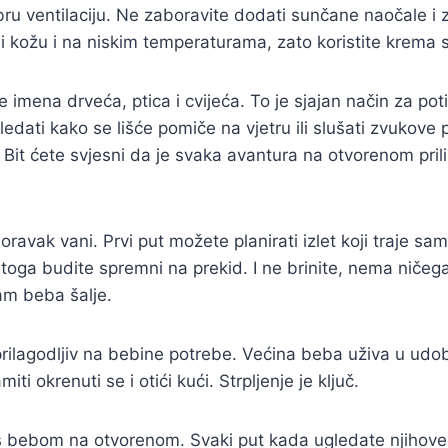
 ventilaciju. Ne zaboravite dodati sunčane naočale i za
 kožu i na niskim temperaturama, zato koristite krema s
ena drveća, ptica i cvijeća. To je sjajan način za poti
dati kako se lišće pomiče na vjetru ili slušati zvukove 
 Bit ćete svjesni da je svaka avantura na otvorenom prili
 boravak vani. Prvi put možete planirati izlet koji traje
stoga budite spremni na prekid. I ne brinite, nema ničeg
am beba šalje.
azak prilagodljiv na bebine potrebe. Većina beba uživa u
ti okrenuti se i otići kući. Strpljenje je ključ.
s bebom na otvorenom. Svaki put kada ugledate njihove o