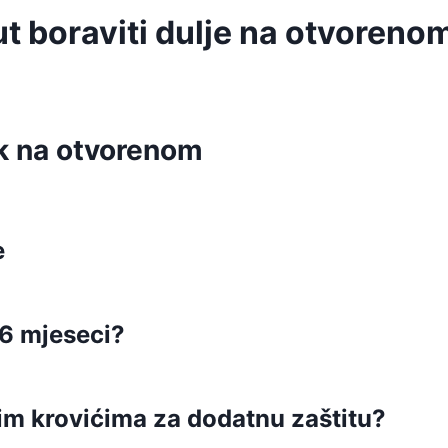
t boraviti dulje na otvoreno
ak na otvorenom
e
 6 mjeseci?
ćim krovićima za dodatnu zaštitu?