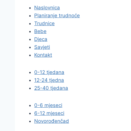
Naslovnica
Planiranje trudnoće
Trudnice
Bebe
Djeca
Savjeti
Kontakt
0-12 tjedana
12-24 tjedna
25-40 tjedana
0-6 mjeseci
6-12 mjeseci
Novorođenčad