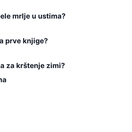
ele mrlje u ustima?
a prve knjige?
ća za krštenje zimi?
na