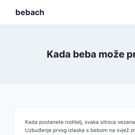
Skip
bebach
to
content
Kada beba može prv
Kada postanete roditelj, svaka sitnica vezan
Uzbuđenje prvog izlaska s bebom na svjež zra