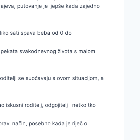
krajeva, putovanje je ljepše kada zajedno
liko sati spava beba od 0 do
 aspekata svakodnevnog života s malom
roditelji se suočavaju s ovom situacijom, a
iskusni roditelj, odgojitelj i netko tko
pravi način, posebno kada je riječ o