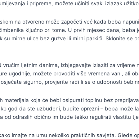
jevanja i pripreme, možete učiniti svaki izlazak užitko
laskom na otvoreno može započeti već kada beba napuni n
čimbenika ključno pri tome. U prvih mjesec dana, beba je
ak su mirne ulice bez gužve ili mirni parkići. Sklonite se
 U vrućim ljetnim danima, izbjegavajte izlaziti za vrijem
ature ugodnije, možete provoditi više vremena vani, ali 
e osjećate sigurno, provjerite radi li se o udobnosti bebin
h materijala koja će bebi osigurati toplinu bez pregrija
iko god da ste uzbuđeni, budite oprezni – beba može lakš
od odraslih obično im bude teško regulirati vlastitu tj
ako imajte na umu nekoliko praktičnih savjeta. Glede op