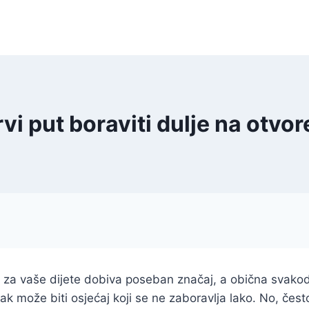
i put boraviti dulje na otv
a za vaše dijete dobiva poseban značaj, a obična svako
k može biti osjećaj koji se ne zaboravlja lako. No, čest