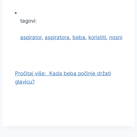
tagovi:
aspirator
,
aspiratora
,
beba
,
koristiti
,
nosni
I
d
i
Pročitaj više:
Kada beba počinje držati
n
glavicu?
a
s
a
d
r
ž