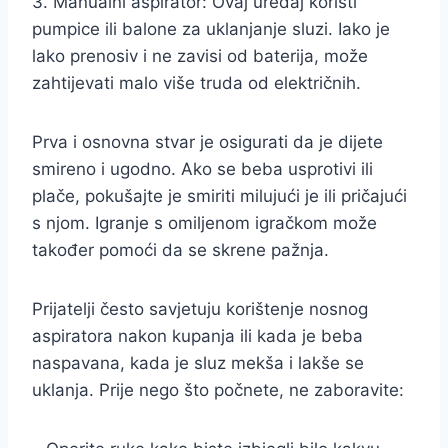
3. Manualni aspirator: Ovaj uređaj koristi
pumpice ili balone za uklanjanje sluzi. Iako je
lako prenosiv i ne zavisi od baterija, može
zahtijevati malo više truda od električnih.
Prva i osnovna stvar je osigurati da je dijete
smireno i ugodno. Ako se beba usprotivi ili
plače, pokušajte je smiriti milujući je ili pričajući
s njom. Igranje s omiljenom igračkom može
također pomoći da se skrene pažnja.
Prijatelji često savjetuju korištenje nosnog
aspiratora nakon kupanja ili kada je beba
naspavana, kada je sluz mekša i lakše se
uklanja. Prije nego što počnete, ne zaboravite: