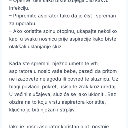
– Operite ruke kako biste izbjegli bilo kakvu
infekciju.
– Pripremite aspirator tako da je čist i spreman
za uporabu.
– Ako koristite solnu otopinu, ukapajte nekoliko
kapi u svaku nosnicu prije aspiracije kako biste
olakšali uklanjanje sluzi.
Kada ste spremni, nježno umetnite vrh
aspiratora u nosić vaše bebe, pazeći da pritom
ne izazovete nelagodu ili povredite sluznicu. Uz
blagi povlačni pokret, usisajte zrak kroz uređaj.
U većini slučajeva, sluz će se lako ukloniti. Bez
obzira na to koju vrstu aspiratora koristite,
ključno je biti nježan i strpljiv.
Iako je nosni aspirator koristan alat, postoje