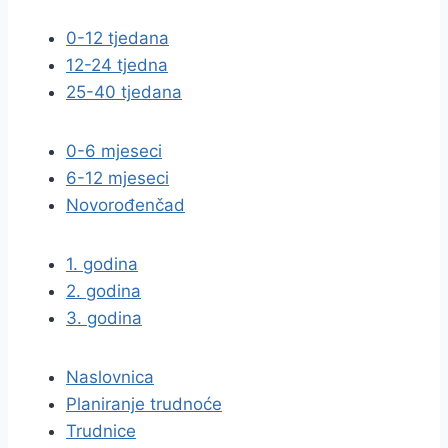
0-12 tjedana
12-24 tjedna
25-40 tjedana
0-6 mjeseci
6-12 mjeseci
Novorođenčad
1. godina
2. godina
3. godina
Naslovnica
Planiranje trudnoće
Trudnice