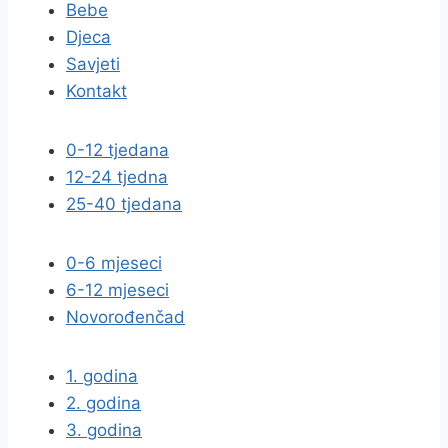
Bebe
Djeca
Savjeti
Kontakt
0-12 tjedana
12-24 tjedna
25-40 tjedana
0-6 mjeseci
6-12 mjeseci
Novorođenčad
1. godina
2. godina
3. godina