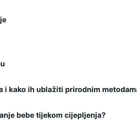
je
ku
a i kako ih ublažiti prirodnim metoda
vanje bebe tijekom cijepljenja?