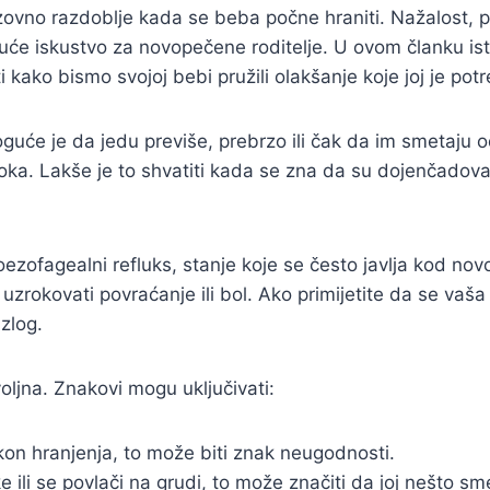
i izazovno razdoblje kada se beba počne hraniti. Nažalos
uće iskustvo za novopečene roditelje. U ovom članku ist
i kako bismo svojoj bebi pružili olakšanje koje joj je pot
oguće je da jedu previše, prebrzo ili čak da im smetaju
ka. Lakše je to shvatiti kada se zna da su dojenčadova 
ezofagealni refluks, stanje koje se često javlja kod n
uzrokovati povraćanje ili bol. Ako primijetite da se vaš
zlog.
oljna. Znakovi mogu uključivati:
on hranjenja, to može biti znak neugodnosti.
e ili se povlači na grudi, to može značiti da joj nešto sm