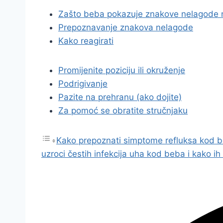
Zašto beba pokazuje znakove nelagode 
Prepoznavanje znakova nelagode
Kako reagirati
Promijenite poziciju ili okruženje
Podrigivanje
Pazite na prehranu (ako dojite)
Za pomoć se obratite stručnjaku
Kako prepoznati simptome refluksa kod beb
uzroci čestih infekcija uha kod beba i kako ih s