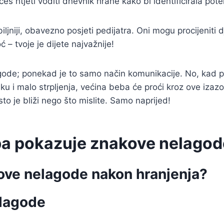
 htjeti voditi dnevnik hrane kako bi identificirala pote
niji, obavezno posjeti pedijatra. Oni mogu procijeniti dj
ć – tvoje je dijete najvažnije!
gode; ponekad je to samo način komunikacije. No, kad p
ku i malo strpljenja, većina beba će proći kroz ove izazove
o je bliži nego što mislite. Samo naprijed!
ba pokazuje znakove nelagod
ove nelagode nakon hranjenja?
lagode