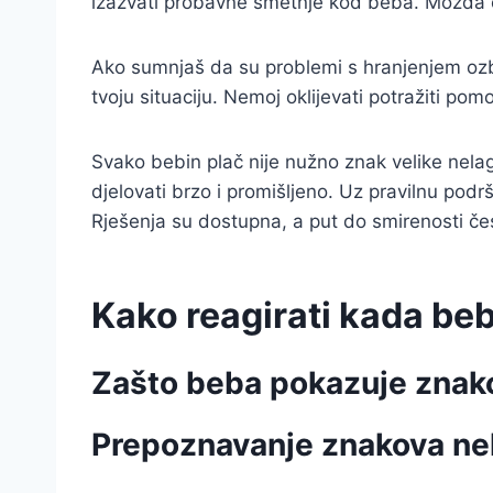
izazvati probavne smetnje kod beba. Možda ćeš
Ako sumnjaš da su problemi s hranjenjem ozbilj
tvoju situaciju. Nemoj oklijevati potražiti pomo
Svako bebin plač nije nužno znak velike nela
djelovati brzo i promišljeno. Uz pravilnu podrš
Rješenja su dostupna, a put do smirenosti čest
Kako reagirati kada be
Zašto beba pokazuje znak
Prepoznavanje znakova ne