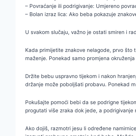
– Povraćanje ili podrigivanje: Umjereno povr
– Bolan izraz lica: Ako beba pokazuje znakove b
U svakom slučaju, važno je ostati smiren i rad
Kada primijetite znakove nelagode, prvo što tr
maženje. Ponekad samo promjena okruženja mo
Držite bebu uspravno tijekom i nakon hranjen
držanje može poboljšati probavu. Ponekad mal
Pokušajte pomoći bebi da se podrigne tijeko
progutati više zraka dok jede, a podrigivanje
Ako dojiš, razmotri jesu li određene namirnic