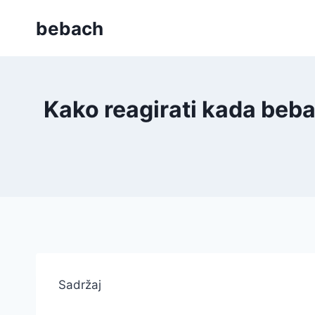
Skip
bebach
to
content
Kako reagirati kada beb
Sadržaj