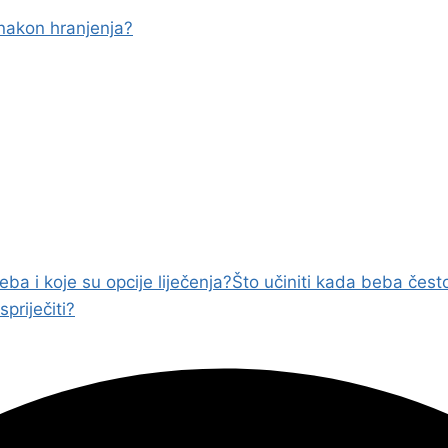
nakon hranjenja?
a i koje su opcije liječenja?
Što učiniti kada beba čest
priječiti?