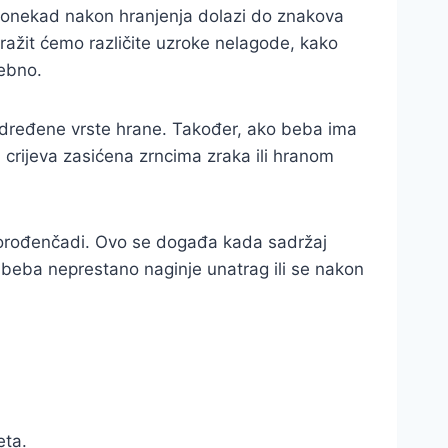
t, ponekad nakon hranjenja dolazi do znakova
ražit ćemo različite uzroke nelagode, kako
rebno.
 određene vrste hrane. Također, ako beba ima
crijeva zasićena zrncima zraka ili hranom
ovorođenčadi. Ovo se događa kada sadržaj
a beba neprestano naginje unatrag ili se nakon
eta.