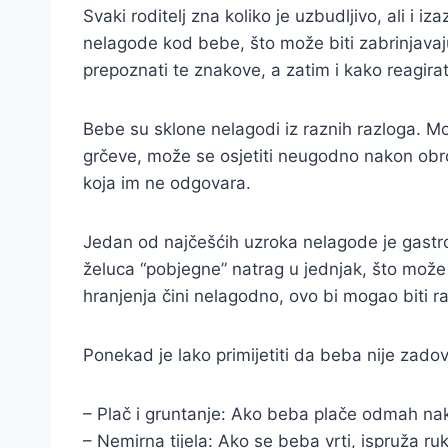
Svaki roditelj zna koliko je uzbudljivo, ali 
nelagode kod bebe, što može biti zabrinjavaj
prepoznati te znakove, a zatim i kako reagirat
Bebe su sklone nelagodi iz raznih razloga. M
grčeve, može se osjetiti neugodno nakon obro
koja im ne odgovara.
Jedan od najčešćih uzroka nelagode je gastro
želuca “pobjegne” natrag u jednjak, što može 
hranjenja čini nelagodno, ovo bi mogao biti ra
Ponekad je lako primijetiti da beba nije zadov
– Plač i gruntanje: Ako beba plače odmah nak
– Nemirna tijela: Ako se beba vrti, ispruža ruk