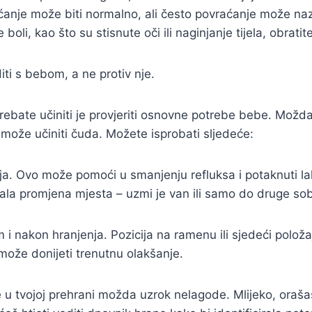
aćanje može biti normalno, ali često povraćanje može na
oli, kao što su stisnute oči ili naginjanje tijela, obratit
iti s bebom, a ne protiv nje.
ebate učiniti je provjeriti osnovne potrebe bebe. Možda j
že učiniti čuda. Možete isprobati sljedeće:
ja. Ovo može pomoći u smanjenju refluksa i potaknuti l
a promjena mjesta – uzmi je van ili samo do druge sobe
m i nakon hranjenja. Pozicija na ramenu ili sjedeći po
 može donijeti trenutnu olakšanje.
e u tvojoj prehrani možda uzrok nelagode. Mlijeko, oraša