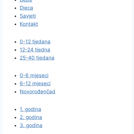
Djeca
Savjeti
Kontakt
0-12 tjedana
12-24 tjedna
25-40 tjedana
0-6 mjeseci
6-12 mjeseci
Novorođenčad
1. godina
2. godina
3. godina