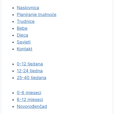
Naslovnica
Planiranje trudnoće
Trudnice
Bebe
Djeca
Savjeti
Kontakt
0-12 tjedana
12-24 tjedna
25-40 tjedana
0-6 mjeseci
6-12 mjeseci
Novorođenčad