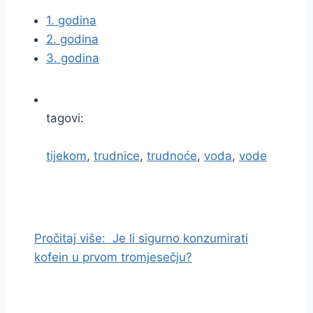
1. godina
2. godina
3. godina
tagovi:
tijekom
,
trudnice
,
trudnoće
,
voda
,
vode
I
d
i
Pročitaj više:
Je li sigurno konzumirati
n
kofein u prvom tromjesečju?
a
s
a