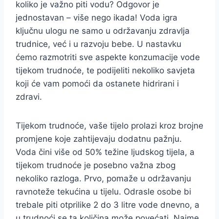
koliko je važno piti vodu? Odgovor je
jednostavan – više nego ikada! Voda igra
ključnu ulogu ne samo u održavanju zdravlja
trudnice, već i u razvoju bebe. U nastavku
ćemo razmotriti sve aspekte konzumacije vode
tijekom trudnoće, te podijeliti nekoliko savjeta
koji će vam pomoći da ostanete hidrirani i
zdravi.
Tijekom trudnoće, vaše tijelo prolazi kroz brojne
promjene koje zahtijevaju dodatnu pažnju.
Voda čini više od 50% težine ljudskog tijela, a
tijekom trudnoće je posebno važna zbog
nekoliko razloga. Prvo, pomaže u održavanju
ravnoteže tekućina u tijelu. Odrasle osobe bi
trebale piti otprilike 2 do 3 litre vode dnevno, a
u trudnoći se ta količina može povećati. Naime,