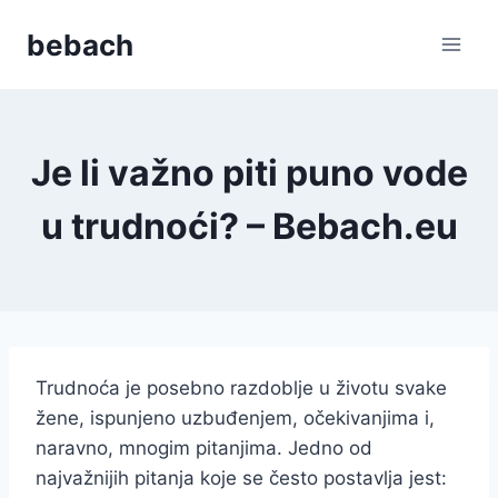
Skip
bebach
to
content
Je li važno piti puno vode
u trudnoći? – Bebach.eu
Trudnoća je posebno razdoblje u životu svake
žene, ispunjeno uzbuđenjem, očekivanjima i,
naravno, mnogim pitanjima. Jedno od
najvažnijih pitanja koje se često postavlja jest: