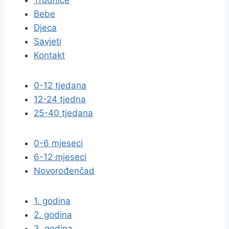
Trudnice
Bebe
Djeca
Savjeti
Kontakt
0-12 tjedana
12-24 tjedna
25-40 tjedana
0-6 mjeseci
6-12 mjeseci
Novorođenčad
1. godina
2. godina
3. godina