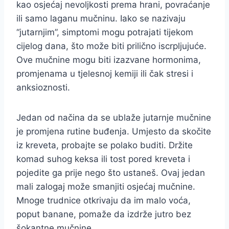
kao osjećaj nevoljkosti prema hrani, povraćanje
ili samo laganu mučninu. Iako se nazivaju
“jutarnjim”, simptomi mogu potrajati tijekom
cijelog dana, što može biti prilično iscrpljujuće.
Ove mučnine mogu biti izazvane hormonima,
promjenama u tjelesnoj kemiji ili čak stresi i
anksioznosti.
Jedan od načina da se ublaže jutarnje mučnine
je promjena rutine buđenja. Umjesto da skočite
iz kreveta, probajte se polako buditi. Držite
komad suhog keksa ili tost pored kreveta i
pojedite ga prije nego što ustaneš. Ovaj jedan
mali zalogaj može smanjiti osjećaj mučnine.
Mnoge trudnice otkrivaju da im malo voća,
poput banane, pomaže da izdrže jutro bez
šokantne mučnine.