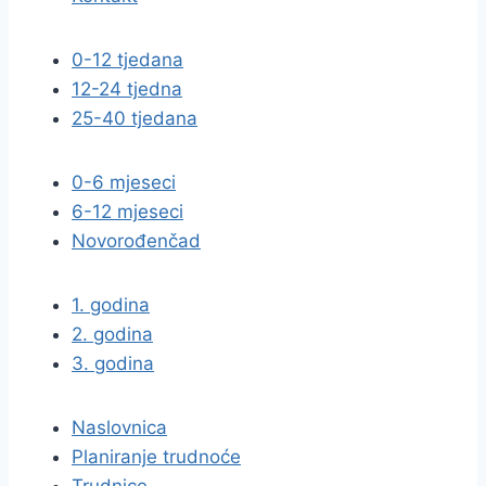
0-12 tjedana
12-24 tjedna
25-40 tjedana
0-6 mjeseci
6-12 mjeseci
Novorođenčad
1. godina
2. godina
3. godina
Naslovnica
Planiranje trudnoće