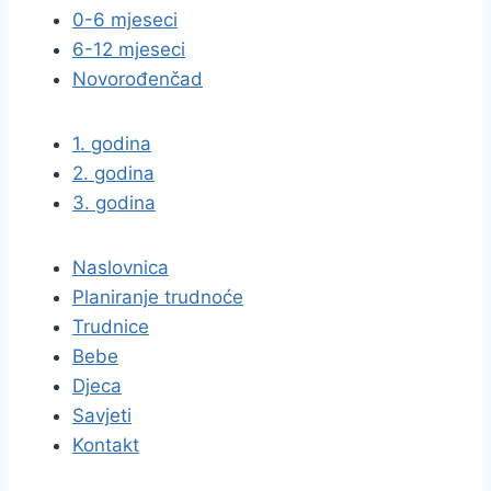
0-6 mjeseci
6-12 mjeseci
Novorođenčad
1. godina
2. godina
3. godina
Naslovnica
Planiranje trudnoće
Trudnice
Bebe
Djeca
Savjeti
Kontakt