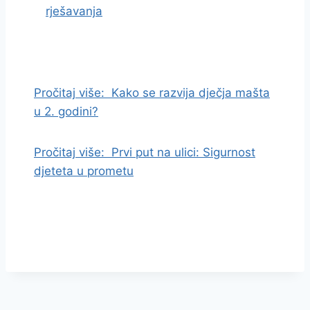
rješavanja
I
d
i
Pročitaj više:
Kako se razvija dječja mašta
n
u 2. godini?
a
s
Pročitaj više:
Prvi put na ulici: Sigurnost
a
djeteta u prometu
d
r
ž
a
j