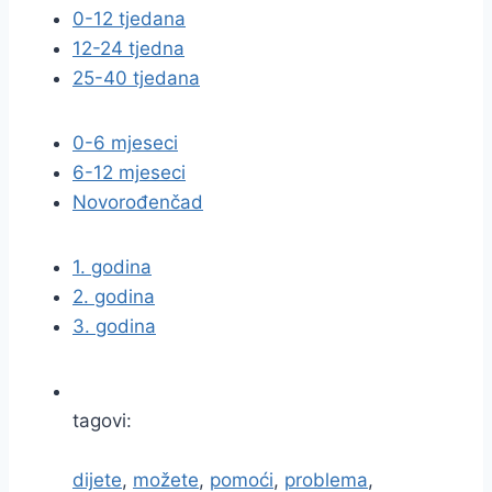
0-12 tjedana
12-24 tjedna
25-40 tjedana
0-6 mjeseci
6-12 mjeseci
Novorođenčad
1. godina
2. godina
3. godina
tagovi:
dijete
,
možete
,
pomoći
,
problema
,