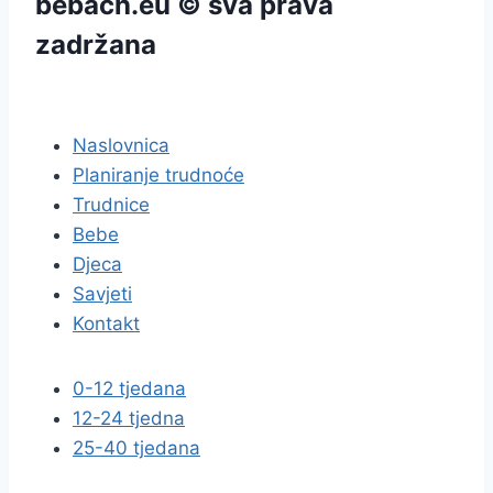
bebach.eu © sva prava
zadržana
pravila privatnosti
Naslovnica
Planiranje trudnoće
Trudnice
Bebe
Djeca
Savjeti
Kontakt
0-12 tjedana
12-24 tjedna
25-40 tjedana