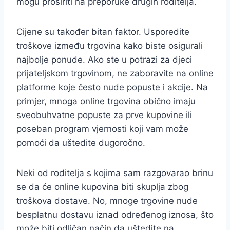
mogu proširiti na preporuke drugih roditelja.
Cijene su također bitan faktor. Usporedite
troškove između trgovina kako biste osigurali
najbolje ponude. Ako ste u potrazi za djeci
prijateljskom trgovinom, ne zaboravite na online
platforme koje često nude popuste i akcije. Na
primjer, mnoga online trgovina obično imaju
sveobuhvatne popuste za prve kupovine ili
poseban program vjernosti koji vam može
pomoći da uštedite dugoročno.
Neki od roditelja s kojima sam razgovarao brinu
se da će online kupovina biti skuplja zbog
troškova dostave. No, mnoge trgovine nude
besplatnu dostavu iznad određenog iznosa, što
može biti odličan način da uštedite na