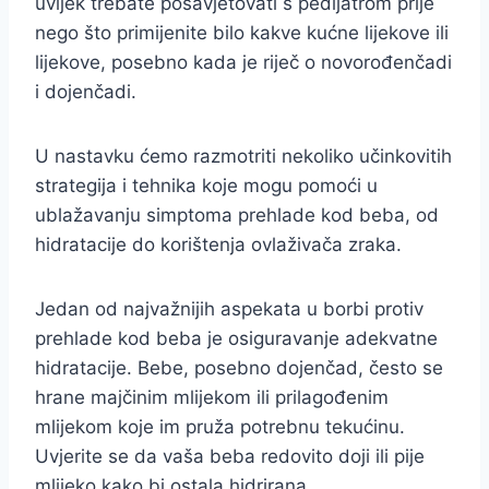
uvijek trebate posavjetovati s pedijatrom prije
nego što primijenite bilo kakve kućne lijekove ili
lijekove, posebno kada je riječ o novorođenčadi
i dojenčadi.
U nastavku ćemo razmotriti nekoliko učinkovitih
strategija i tehnika koje mogu pomoći u
ublažavanju simptoma prehlade kod beba, od
hidratacije do korištenja ovlaživača zraka.
Jedan od najvažnijih aspekata u borbi protiv
prehlade kod beba je osiguravanje adekvatne
hidratacije. Bebe, posebno dojenčad, često se
hrane majčinim mlijekom ili prilagođenim
mlijekom koje im pruža potrebnu tekućinu.
Uvjerite se da vaša beba redovito doji ili pije
mlijeko kako bi ostala hidrirana.