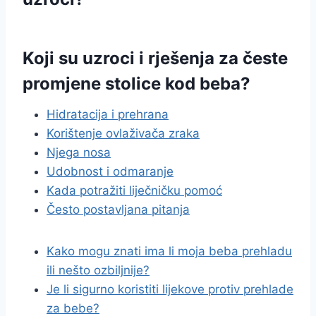
Koji su uzroci i rješenja za česte
promjene stolice kod beba?
Hidratacija i prehrana
Korištenje ovlaživača zraka
Njega nosa
Udobnost i odmaranje
Kada potražiti liječničku pomoć
Često postavljana pitanja
Kako mogu znati ima li moja beba prehladu
ili nešto ozbiljnije?
Je li sigurno koristiti lijekove protiv prehlade
za bebe?