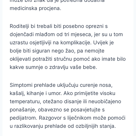
može biti znak da je potrebna dodatna
medicinska procjena.
Roditelji bi trebali biti posebno oprezni s
dojenčadi mlađom od tri mjeseca, jer su u tom
uzrastu osjetljiviji na komplikacije. Uvijek je
bolje biti siguran nego žao, pa nemojte
oklijevati potražiti stručnu pomoć ako imate bilo
kakve sumnje o zdravlju vaše bebe.
Simptomi prehlade uključuju curenje nosa,
kašalj, kihanje i umor. Ako primijetite visoku
temperaturu, otežano disanje ili neuobičajeno
ponašanje, obavezno se posavjetujte s
pedijatrom. Razgovor s liječnikom može pomoći
u razlikovanju prehlade od ozbiljnijih stanja.