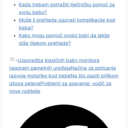
Kada trebam potražiti liječničku pomoć za
svoju bebu?
Može li prehlada izazvati komplikacije kod
beba?
Kako mogu pomoći svojoj bebi da lakše
diše tijekom prehlade?
Usporedba klasičnih baby monitora
naspram pametnih uređaja
Načina za poticanje
razvoja motorike kod bebe
Na što paziti prilikom
izbora pelena
Problemi sa spavanje: vodič za
nove roditelje