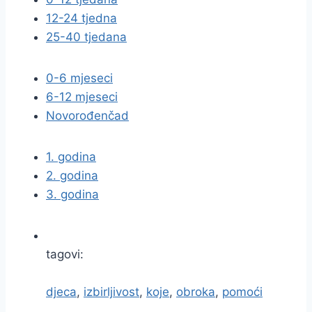
12-24 tjedna
25-40 tjedana
0-6 mjeseci
6-12 mjeseci
Novorođenčad
1. godina
2. godina
3. godina
tagovi:
djeca
,
izbirljivost
,
koje
,
obroka
,
pomoći