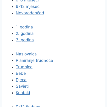
0-6 mjeseci
6-12 mjeseci
Novorođenčad
1. godina
2. godina
3. godina
Naslovnica
Planiranje trudnoće
Trudnice
Bebe
Djeca
Savjeti
Kontakt
0-12 tjedana