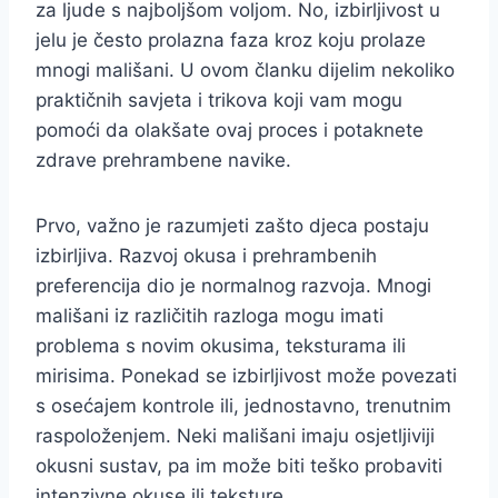
za ljude s najboljšom voljom. No, izbirljivost u
jelu je često prolazna faza kroz koju prolaze
mnogi mališani. U ovom članku dijelim nekoliko
praktičnih savjeta i trikova koji vam mogu
pomoći da olakšate ovaj proces i potaknete
zdrave prehrambene navike.
Prvo, važno je razumjeti zašto djeca postaju
izbirljiva. Razvoj okusa i prehrambenih
preferencija dio je normalnog razvoja. Mnogi
mališani iz različitih razloga mogu imati
problema s novim okusima, teksturama ili
mirisima. Ponekad se izbirljivost može povezati
s osećajem kontrole ili, jednostavno, trenutnim
raspoloženjem. Neki mališani imaju osjetljiviji
okusni sustav, pa im može biti teško probaviti
intenzivne okuse ili teksture.