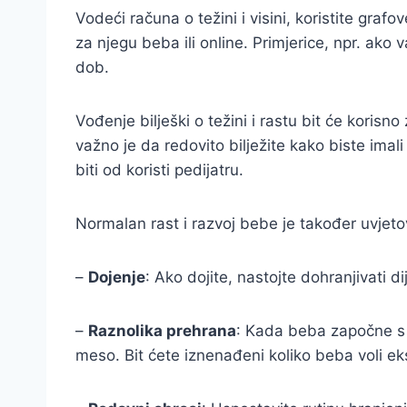
Vodeći računa o težini i visini, koristite gra
za njegu beba ili online. Primjerice, npr. ako 
dob.
Vođenje bilješki o težini i rastu bit će korisn
važno je da redovito bilježite kako biste im
biti od koristi pedijatru.
Normalan rast i razvoj bebe je također uvjet
–
Dojenje
: Ako dojite, nastojte dohranjivati 
–
Raznolika prehrana
: Kada beba započne s č
meso. Bit ćete iznenađeni koliko beba voli ek