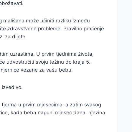
 obožavati.
eg mališana može učiniti razliku između
čite zdravstvene probleme. Pravilno praćenje
i za dijete.
čitim uzrastima. U prvim tjednima života,
e udvostručiti svoju težinu do kraja 5.
 smjernice vezane za vašu bebu.
 izvedivo.
-3 tjedna u prvim mjesecima, a zatim svakog
mjerice, kada beba napuni mjesec dana, njezina