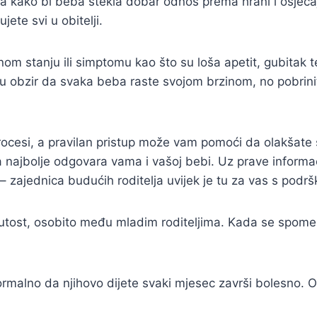
ja kako bi beba stekla dobar odnos prema hrani i osjećaju
ete svi u obitelji.
om stanju ili simptomu kao što su loša apetit, gubitak te
 u obzir da svaka beba raste svojom brzinom, no pobrini
rocesi, a pravilan pristup može vam pomoći da olakšate s
a najbolje odgovara vama i vašoj bebi. Uz prave informac
i – zajednica budućih roditelja uvijek je tu za vas s pod
nutost, osobito među mladim roditeljima. Kada se spome
normalno da njihovo dijete svaki mjesec završi bolesno. O