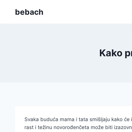
Skip
bebach
to
content
Kako pr
Svaka buduća mama i tata smišljaju kako će izg
rast i težinu novorođenčeta može biti izazovno,