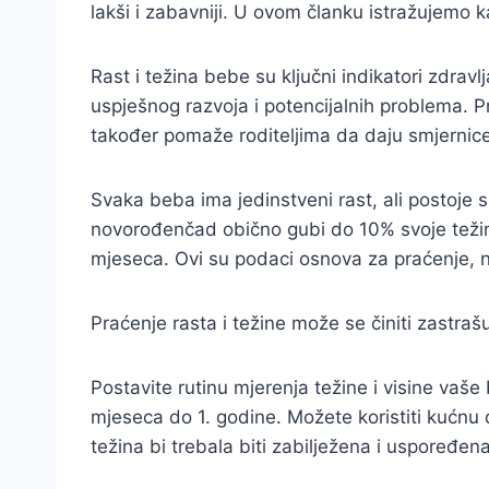
lakši i zabavniji. U ovom članku istražujemo ka
Rast i težina bebe su ključni indikatori zdrav
uspješnog razvoja i potencijalnih problema. P
također pomaže roditeljima da daju smjernice p
Svaka beba ima jedinstveni rast, ali postoje s
novorođenčad obično gubi do 10% svoje težine,
mjeseca. Ovi su podaci osnova za praćenje, no
Praćenje rasta i težine može se činiti zastrašu
Postavite rutinu mjerenja težine i visine va
mjeseca do 1. godine. Možete koristiti kućnu d
težina bi trebala biti zabilježena i uspoređe