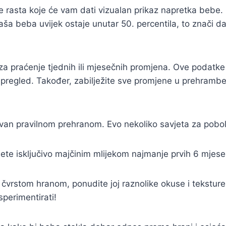
fove rasta koje će vam dati vizualan prikaz napretka beb
vaša beba uvijek ostaje unutar 50. percentila, to znači da
o za praćenje tjednih ili mjesečnih promjena. Ove podatke 
ali pregled. Također, zabilježite sve promjene u prehram
ovan pravilnom prehranom. Evo nekoliko savjeta za pobo
dijete isključivo majčinim mlijekom najmanje prvih 6 mjes
vrstom hranom, ponudite joj raznolike okuse i teksture š
sperimentirati!