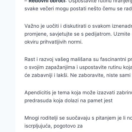
–
Redovni obroci
: Uspostavite rutinu hranjen
svake večeri mogu postati nešto čemu se raduj
Važno je uočiti i diskutirati o svakom iznenadn
promjene, savjetujte se s pedijatrom. Uzmite
okviru prihvatljivih normi.
Rast i razvoj vašeg mališana su fascinantni p
o svojim zapažanjima i uspostavite rutinu koj
će zabavniji i lakši. Ne zaboravite, niste sam
Apendicitis je tema koja može izazvati zabri
predrasuda koja dolazi na pamet jest
Mnogi roditelji se suočavaju s pitanjem je li 
iscrpljujuća, pogotovo za