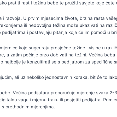
ko pratiti rast i težinu bebe te pružiti savjete koje ćete
lja i razvoja. U prvim mjesecima života, brzina rasta vaš
rekomjerna ili nedovoljna težina može ukazivati na razli
edijatrima i postavljaju pitanja koja će im pomoći u briz
mjernice koje sugeriraju prosječne težine i visine u razli
 a zatim počinje brzo dobivati na težini. Većina beba ć
 najbolje je konzultirati se s pedijatrom za specifične
jućim, ali uz nekoliko jednostavnih koraka, bit će to lako
še bebe. Većina pedijatara preporučuje mjerenje svaka 2
igitalnu vagu i mjernu traku ili posjetiti pedijatra. Pri
na s prethodnim mjerenjima.