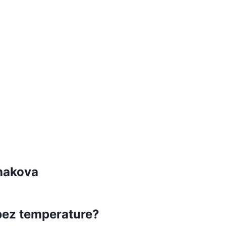
znakova
 bez temperature?