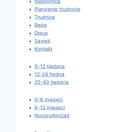
Naslovnica
Planiranje trudnoće
Trudnice
Bebe
Djeca
Savjeti
Kontakt
0-12 tjedana
12-24 tjedna
25-40 tjedana
0-6 mjeseci
6-12 mjeseci
Novorođenčad