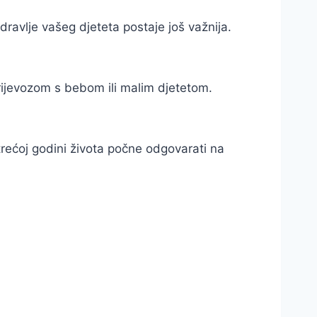
ravlje vašeg djeteta postaje još važnija.
rijevozom s bebom ili malim djetetom.
trećoj godini života počne odgovarati na