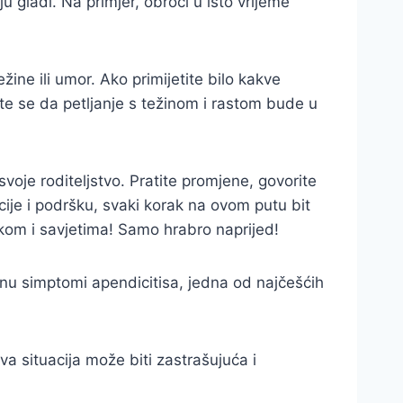
 gladi. Na primjer, obroci u isto vrijeme
žine ili umor. Ako primijetite bilo kakve
te se da petljanje s težinom i rastom bude u
voje roditeljstvo. Pratite promjene, govorite
ije i podršku, svaki korak na ovom putu bit
rškom i savjetima! Samo hrabro naprijed!
nu simptomi apendicitisa, jedna od najčešćih
va situacija može biti zastrašujuća i