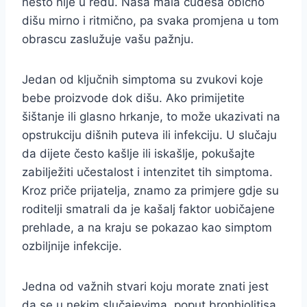
nešto nije u redu. Naša mala čudesa obično
dišu mirno i ritmično, pa svaka promjena u tom
obrascu zaslužuje vašu pažnju.
Jedan od ključnih simptoma su zvukovi koje
bebe proizvode dok dišu. Ako primijetite
šištanje ili glasno hrkanje, to može ukazivati na
opstrukciju dišnih puteva ili infekciju. U slučaju
da dijete često kašlje ili iskašlje, pokušajte
zabilježiti učestalost i intenzitet tih simptoma.
Kroz priče prijatelja, znamo za primjere gdje su
roditelji smatrali da je kašalj faktor uobičajene
prehlade, a na kraju se pokazao kao simptom
ozbiljnije infekcije.
Jedna od važnih stvari koju morate znati jest
da se u nekim slučajevima, poput bronhiolitisa,