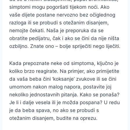
simptomi mogu pogoršati tijekom noći. Ako
vaše dijete postane nervozno bez očiglednog
razloga ili se probudi s otežanim disanjem,
nemojte čekati. Naša je preporuka da se
obratite pedijatru, čak i ako se čini da nije ništa
ozbiljno. Znate ono – bolje spriječiti nego liječiti.
Kada prepoznate neke od simptoma, ključno je
koliko brzo reagirate. Na primjer, ako primijetite
da vaša beba čini ‘koksanje’ zvukove ili se čini
umornom nakon malog napora, postavite joj
nekoliko jednostavnih pitanja. Kako se ponaša?
Je li i dalje vesela ili je možda pospana? U redu
je da beba spava, no ako se probudi s
otežanim disanjem, budite na oprezu.