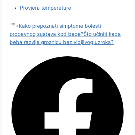
Provjera temperature
Kako prepoznati simptome bolesti
probavnog sustava kod beba?
Što učiniti kada
beba razvije groznicu bez vidljivog uzroka?