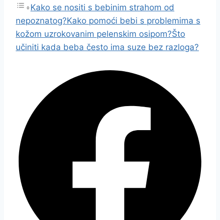
Kako se nositi s bebinim strahom od
nepoznatog?
Kako pomoći bebi s problemima s
kožom uzrokovanim pelenskim osipom?
Što
učiniti kada beba često ima suze bez razloga?