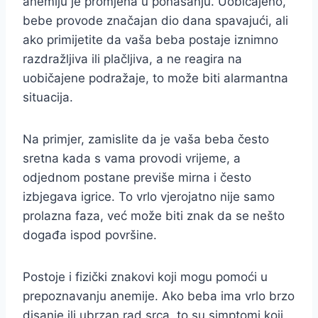
anemiju je promjena u ponašanju. Uobičajeno,
bebe provode značajan dio dana spavajući, ali
ako primijetite da vaša beba postaje iznimno
razdražljiva ili plačljiva, a ne reagira na
uobičajene podražaje, to može biti alarmantna
situacija.
Na primjer, zamislite da je vaša beba često
sretna kada s vama provodi vrijeme, a
odjednom postane previše mirna i često
izbjegava igrice. To vrlo vjerojatno nije samo
prolazna faza, već može biti znak da se nešto
događa ispod površine.
Postoje i fizički znakovi koji mogu pomoći u
prepoznavanju anemije. Ako beba ima vrlo brzo
disanje ili ubrzan rad srca, to su simptomi koji