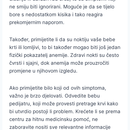
ne smiju biti ignorirani. Moguće je da se tijelo
bore s nedostatkom kisika i tako reagira
prekomjernim naporom.
Također, primijetite li da su noktiju vaše bebe
krti ili lomljivi, to bi također mogao biti još jedan
fizički pokazatelj anemije. Zdravi nokti su često
čvrsti i sjajni, dok anemija može prouzročiti
promjene u njihovom izgledu.
Ako primijetite bilo koji od ovih simptoma,
važno je brzo djelovati. Odvedite bebu
pedijatru, koji može provesti pretrage krvi kako
bi utvrdio postoji li problem. Krećete li se prema
centru za hitnu medicinsku pomoć, ne
zaboravite nositi sve relevantne informacije