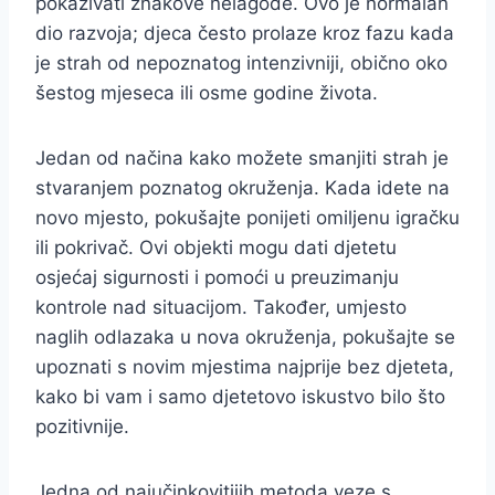
pokazivati znakove nelagode. Ovo je normalan
dio razvoja; djeca često prolaze kroz fazu kada
je strah od nepoznatog intenzivniji, obično oko
šestog mjeseca ili osme godine života.
Jedan od načina kako možete smanjiti strah je
stvaranjem poznatog okruženja. Kada idete na
novo mjesto, pokušajte ponijeti omiljenu igračku
ili pokrivač. Ovi objekti mogu dati djetetu
osjećaj sigurnosti i pomoći u preuzimanju
kontrole nad situacijom. Također, umjesto
naglih odlazaka u nova okruženja, pokušajte se
upoznati s novim mjestima najprije bez djeteta,
kako bi vam i samo djetetovo iskustvo bilo što
pozitivnije.
Jedna od najučinkovitijih metoda veze s