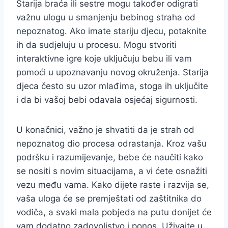
Starija braća ili sestre mogu također odigrati
važnu ulogu u smanjenju bebinog straha od
nepoznatog. Ako imate stariju djecu, potaknite
ih da sudjeluju u procesu. Mogu stvoriti
interaktivne igre koje uključuju bebu ili vam
pomoći u upoznavanju novog okruženja. Starija
djeca često su uzor mlađima, stoga ih uključite
i da bi vašoj bebi odavala osjećaj sigurnosti.
U konačnici, važno je shvatiti da je strah od
nepoznatog dio procesa odrastanja. Kroz vašu
podršku i razumijevanje, bebe će naučiti kako
se nositi s novim situacijama, a vi ćete osnažiti
vezu među vama. Kako dijete raste i razvija se,
vaša uloga će se premještati od zaštitnika do
vodiča, a svaki mala pobjeda na putu donijet će
vam dodatno zadovoljstvo i ponos. Uživajte u