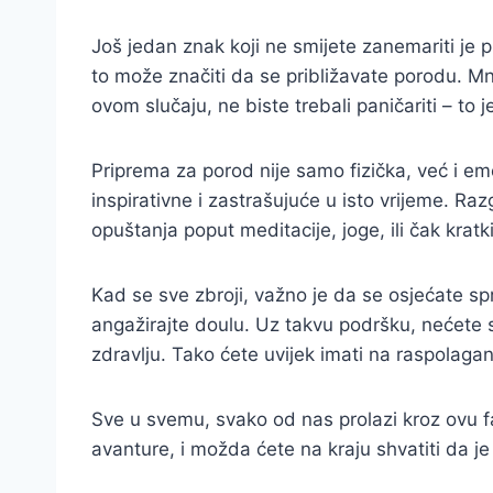
Još jedan znak koji ne smijete zanemariti je pr
to može značiti da se približavate porodu. Mno
ovom slučaju, ne biste trebali paničariti – to
Priprema za porod nije samo fizička, već i emo
inspirativne i zastrašujuće u isto vrijeme. Ra
opuštanja poput meditacije, joge, ili čak kratk
Kad se sve zbroji, važno je da se osjećate s
angažirajte doulu. Uz takvu podršku, nećete s
zdravlju. Tako ćete uvijek imati na raspolagan
Sve u svemu, svako od nas prolazi kroz ovu faz
avanture, i možda ćete na kraju shvatiti da j