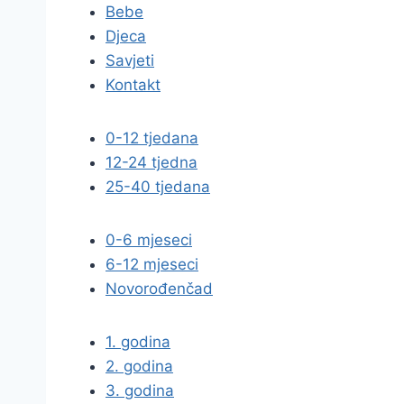
Bebe
Djeca
Savjeti
Kontakt
0-12 tjedana
12-24 tjedna
25-40 tjedana
0-6 mjeseci
6-12 mjeseci
Novorođenčad
1. godina
2. godina
3. godina