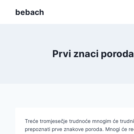
Skip
bebach
to
content
Prvi znaci poroda
Treće tromjesečje trudnoće mnogim će trudnic
prepoznati prve znakove poroda. Mnogi će reć