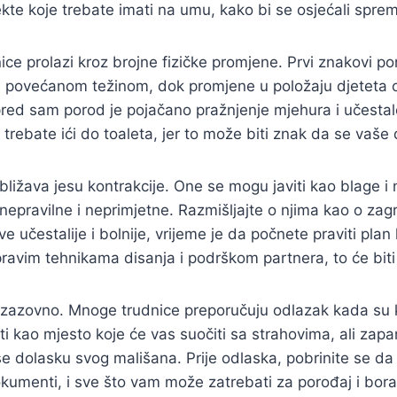
kte koje trebate imati na umu, kako bi se osjećali spre
ice prolazi kroz brojne fizičke promjene. Prvi znakovi poro
 s povećanom težinom, dok promjene u položaju djetet
red sam porod je pojačano pražnjenje mjehura i učestalo
trebate ići do toaleta, jer to može biti znak da se vaše
bližava jesu kontrakcije. One se mogu javiti kao blage i
 nepravilne i neprimjetne. Razmišljajte o njima kao o zagr
e učestalije i bolnije, vrijeme je da počnete praviti plan
pravim tehnikama disanja i podrškom partnera, to će biti
 izazovno. Mnoge trudnice preporučuju odlazak kada su k
ti kao mjesto koje će vas suočiti sa strahovima, ali zapa
se dolasku svog mališana. Prije odlaska, pobrinite se da
umenti, i sve što vam može zatrebati za porođaj i borav