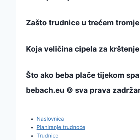
Zašto trudnice u trećem tromj
Koja veličina cipela za krštenj
Što ako beba plače tijekom sp
bebach.eu © sva prava zadrža
pravila privatnosti
Naslovnica
Planiranje trudnoće
Trudnice