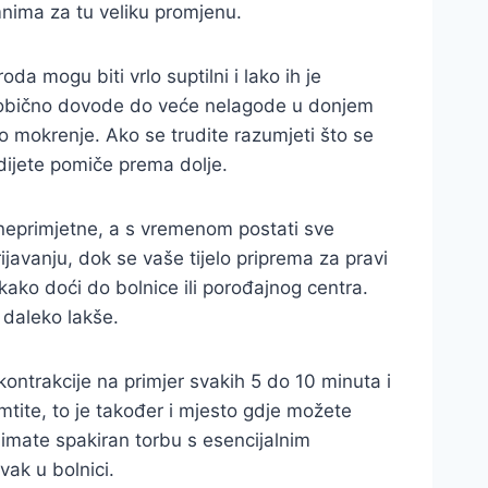
mnima za tu veliku promjenu.
da mogu biti vrlo suptilni i lako ih je
a obično dovode do veće nelagode u donjem
 mokrenje. Ako se trudite razumjeti što se
 dijete pomiče prema dolje.
 neprimjetne, a s vremenom postati sve
ijavanju, dok se vaše tijelo priprema za pravi
 kako doći do bolnice ili porođajnog centra.
 daleko lakše.
ontrakcije na primjer svakih 5 do 10 minuta i
mtite, to je također i mjesto gdje možete
 imate spakiran torbu s esencijalnim
ak u bolnici.