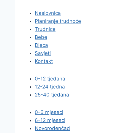
Naslovnica
Planiranje trudnoće
Trudnice
Bebe
Djeca
Savjeti
Kontakt
0-12 tjedana
12-24 tjedna
25-40 tjedana
0-6 mjeseci
6-12 mjeseci
Novorođenčad