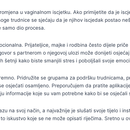
omjena u vaginalnom iscjetku. Ako primijetite da je iscjed
ge trudnice se sjećaju da je njihov iscjedak postao nešto
 je samo dio procesa.
cionalna. Prijateljice, majke i rodbina često dijele priče
zgovor s partnerom o njegovoj ulozi može donijeti osjećaj 
ih šetnji kako biste smanjili stres i poboljšali svoje emoc
premno. Pridružite se grupama za podršku trudnicama, pr
e osjećati osamljeno. Preporučujem da pratite aplikacije 
ju informacije koje su vam potrebne kako bi se osjećali s
u na svoj način, a najvažnije je slušati svoje tijelo i i
e to iskustvo koje se ne može opisati riječima. Sretno u