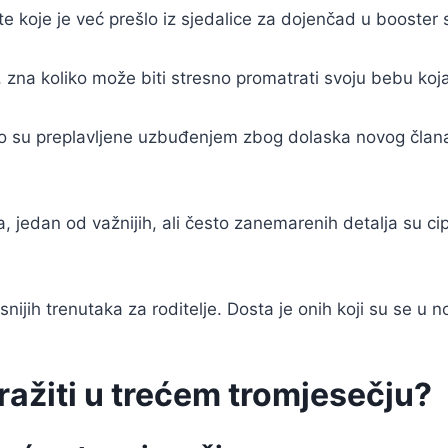
ete koje je već prešlo iz sjedalice za dojenčad u booster
kusni, zna koliko može biti stresno promatrati svoju bebu
o su preplavljene uzbuđenjem zbog dolaska novog člana ob
 jedan od važnijih, ali često zanemarenih detalja su cip
nijih trenutaka za roditelje. Dosta je onih koji su se u 
tražiti u trećem tromjesečju?