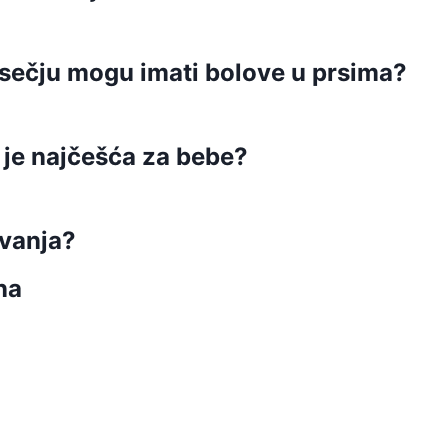
esečju mogu imati bolove u prsima?
e je najčešća za bebe?
avanja?
na