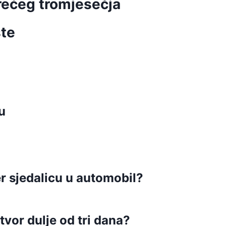
trećeg tromjesečja
šte
u
er sjedalicu u automobil?
vor dulje od tri dana?