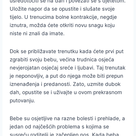
usredotočiti se na dah i povezati se s djetetom.
Uložite napor da se opustite i slušate svoje
tijelo. U trenucima bolne kontrakcije, negdje
iznutra, možda ćete otkriti novu snagu koju
niste ni znali da imate.
Dok se približavate trenutku kada ćete prvi put
zgrabiti svoju bebu, većina trudnica osjeća
nevjerojatan osjećaj sreće i ljubavi. Taj trenutak
je neponovljiv, a put do njega može biti prepun
iznenađenja i predanosti. Zato, uzmite dubok
dah, opustite se i uživajte u ovom prekrasnom
putovanju.
Bebe su osjetljive na razne bolesti i prehlade, a
jedan od najčešćih problema s kojima se
susreću roditelji je začepljen nos. Kada beba