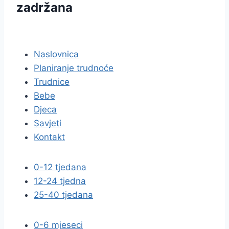
zadržana
pravila privatnosti
Naslovnica
Planiranje trudnoće
Trudnice
Bebe
Djeca
Savjeti
Kontakt
0-12 tjedana
12-24 tjedna
25-40 tjedana
0-6 mjeseci