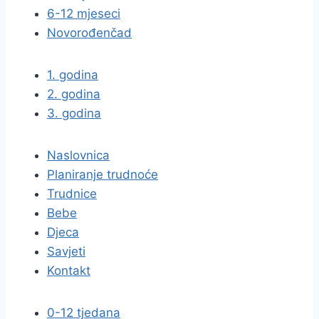
6-12 mjeseci
Novorođenčad
1. godina
2. godina
3. godina
Naslovnica
Planiranje trudnoće
Trudnice
Bebe
Djeca
Savjeti
Kontakt
0-12 tjedana