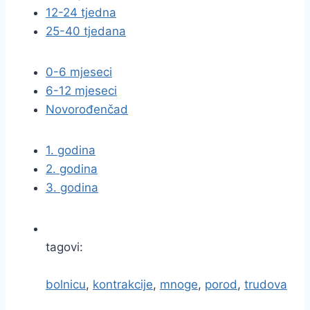
12-24 tjedna
25-40 tjedana
0-6 mjeseci
6-12 mjeseci
Novorođenčad
1. godina
2. godina
3. godina
tagovi:
bolnicu
,
kontrakcije
,
mnoge
,
porod
,
trudova