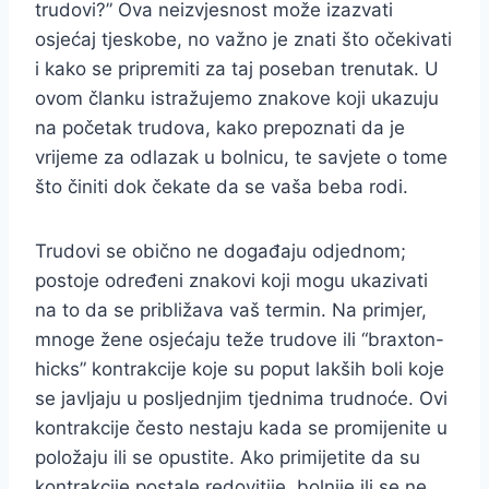
trudovi?” Ova neizvjesnost može izazvati
osjećaj tjeskobe, no važno je znati što očekivati
i kako se pripremiti za taj poseban trenutak. U
ovom članku istražujemo znakove koji ukazuju
na početak trudova, kako prepoznati da je
vrijeme za odlazak u bolnicu, te savjete o tome
što činiti dok čekate da se vaša beba rodi.
Trudovi se obično ne događaju odjednom;
postoje određeni znakovi koji mogu ukazivati
na to da se približava vaš termin. Na primjer,
mnoge žene osjećaju teže trudove ili “braxton-
hicks” kontrakcije koje su poput lakših boli koje
se javljaju u posljednjim tjednima trudnoće. Ovi
kontrakcije često nestaju kada se promijenite u
položaju ili se opustite. Ako primijetite da su
kontrakcije postale redovitije, bolnije ili se ne