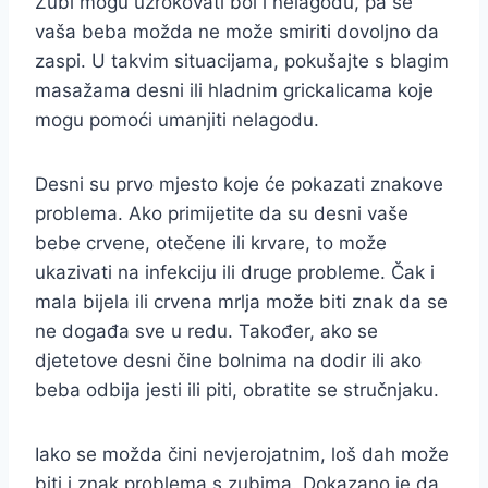
Zubi mogu uzrokovati bol i nelagodu, pa se
vaša beba možda ne može smiriti dovoljno da
zaspi. U takvim situacijama, pokušajte s blagim
masažama desni ili hladnim grickalicama koje
mogu pomoći umanjiti nelagodu.
Desni su prvo mjesto koje će pokazati znakove
problema. Ako primijetite da su desni vaše
bebe crvene, otečene ili krvare, to može
ukazivati na infekciju ili druge probleme. Čak i
mala bijela ili crvena mrlja može biti znak da se
ne događa sve u redu. Također, ako se
djetetove desni čine bolnima na dodir ili ako
beba odbija jesti ili piti, obratite se stručnjaku.
Iako se možda čini nevjerojatnim, loš dah može
biti i znak problema s zubima. Dokazano je da