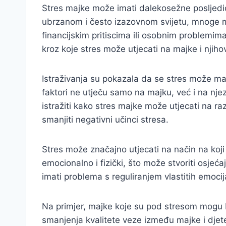
Stres majke može imati dalekosežne posljedic
ubrzanom i često izazovnom svijetu, mnoge ma
financijskim pritiscima ili osobnim problemim
kroz koje stres može utjecati na majke i njiho
Istraživanja su pokazala da se stres može mani
faktori ne utječu samo na majku, već i na nj
istražiti kako stres majke može utjecati na ra
smanjiti negativni učinci stresa.
Stres može značajno utjecati na način na ko
emocionalno i fizički, što može stvoriti osjeć
imati problema s reguliranjem vlastitih emocij
Na primjer, majke koje su pod stresom mogu bit
smanjenja kvalitete veze između majke i djet