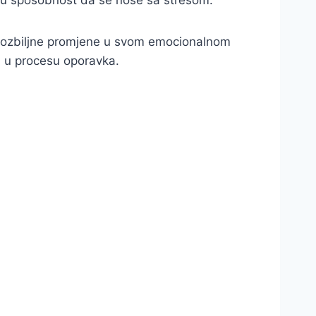
u sposobnost da se nose sa stresom.
eti ozbiljne promjene u svom emocionalnom
ku u procesu oporavka.