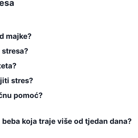
resa
od majke?
 stresa?
teta?
iti stres?
ručnu pomoć?
 beba koja traje više od tjedan dana?