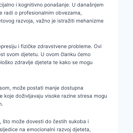
cijalno i kognitivno ponašanje. U današnjem
se radi o profesionalnim obvezama,
etovog razvoja, važno je istražiti mehanizme
epresiju i fizičke zdravstvene probleme. Ovi
nost svom djetetu. U ovom članku ćemo
hološko zdravlje djeteta te kako se mogu
resom, može postati manje dostupna
ke koje doživljavaju visoke razine stresa mogu
m.
ci, što može dovesti do čestih sukoba i
ljedice na emocionalni razvoj djeteta,