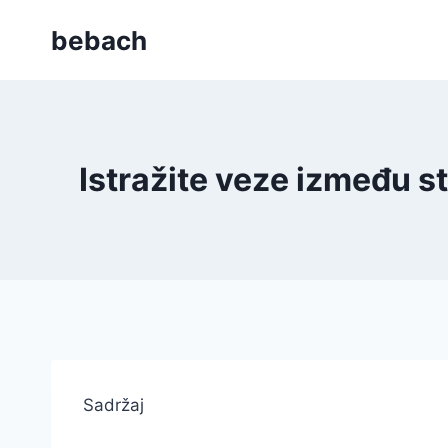
Skip
bebach
to
content
Istražite veze između s
Sadržaj