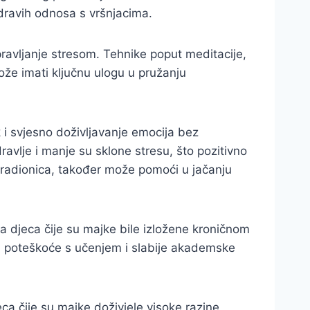
zdravih odnosa s vršnjacima.
upravljanje stresom. Tehnike poput meditacije,
može imati ključnu ulogu u pružanju
 i svjesno doživljavanje emocija bez
avlje i manje su sklone stresu, što pozitivno
ih radionica, također može pomoći u jačanju
da djeca čije su majke bile izložene kroničnom
 su poteškoće s učenjem i slabije akademske
eca čije su majke doživjele visoke razine