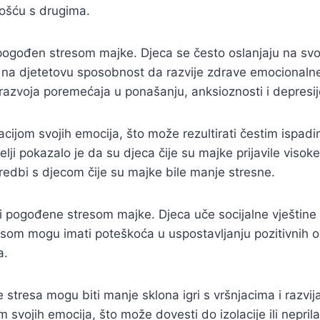
nošću s drugima.
pogođen stresom majke. Djeca se često oslanjaju na svoj
i na djetetovu sposobnost da razvije zdrave emocionalne
 razvoja poremećaja u ponašanju, anksioznosti i depresij
ijom svojih emocija, što može rezultirati čestim ispadim
lji pokazalo je da su djeca čije su majke prijavile visok
edbi s djecom čije su majke bile manje stresne.
ti pogođene stresom majke. Djeca uče socijalne vještine k
som mogu imati poteškoća u uspostavljanju pozitivnih o
a.
stresa mogu biti manje sklona igri s vršnjacima i razvij
 svojih emocija, što može dovesti do izolacije ili nepr