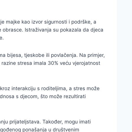
e majke kao izvor sigurnosti i podrške, a
 obrasce. Istraživanja su pokazala da djeca
e.
a bijesa, tjeskobe ili povlačenja. Na primjer,
e razine stresa imala 30% veću vjerojatnost
roz interakciju s roditeljima, a stres može
dnosa s djecom, što može rezultirati
anju prijateljstava. Također, mogu imati
ilagođenog ponašanja u društvenim