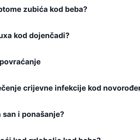
mptome zubića kod beba?
uxa kod dojenčadi?
 povraćanje
ečenje crijevne infekcije kod novorođ
n san i ponašanje?