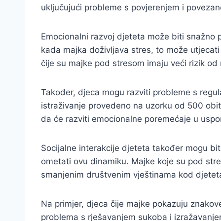
uključujući probleme s povjerenjem i poveza
Emocionalni razvoj djeteta može biti snažno 
kada majka doživljava stres, to može utjecat
čije su majke pod stresom imaju veći rizik od
Također, djeca mogu razviti probleme s regulac
istraživanje provedeno na uzorku od 500 obite
da će razviti emocionalne poremećaje u uspor
Socijalne interakcije djeteta također mogu bi
ometati ovu dinamiku. Majke koje su pod stre
smanjenim društvenim vještinama kod djetet
Na primjer, djeca čije majke pokazuju znakove 
problema s rješavanjem sukoba i izražavanjem