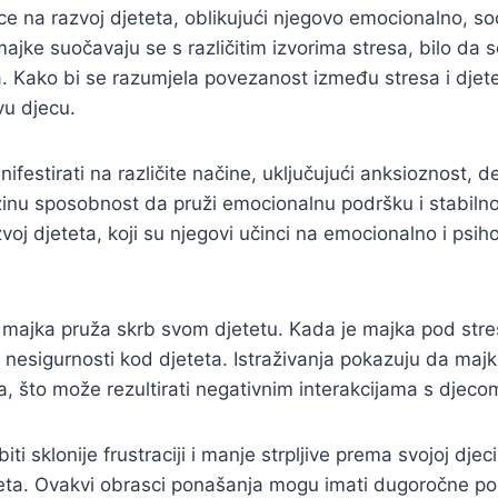
e na razvoj djeteta, oblikujući njegovo emocionalno, so
jke suočavaju se s različitim izvorima stresa, bilo da 
a. Kako bi se razumjela povezanost između stresa i djet
vu djecu.
festirati na različite načine, uključujući anksioznost, d
ezinu sposobnost da pruži emocionalnu podršku i stabil
zvoj djeteta, koji su njegovi učinci na emocionalno i psi
ji majka pruža skrb svom djetetu. Kada je majka pod st
aj nesigurnosti kod djeteta. Istraživanja pokazuju da maj
a, što može rezultirati negativnim interakcijama s djeco
i sklonije frustraciji i manje strpljive prema svojoj dje
eta. Ovakvi obrasci ponašanja mogu imati dugoročne pos