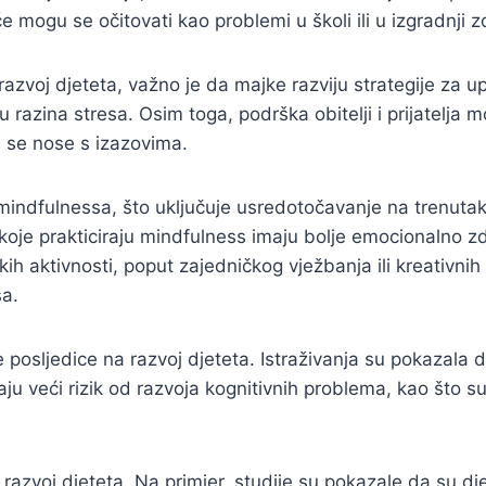
e mogu se očitovati kao problemi u školi ili u izgradnji 
 razvoj djeteta, važno je da majke razviju strategije za 
 razina stresa. Osim toga, podrška obitelji i prijatelja 
 se nose s izazovima.
mindfulnessa, što uključuje usredotočavanje na trenutak
oje prakticiraju mindfulness imaju bolje emocionalno zdr
skih aktivnosti, poput zajedničkog vježbanja ili kreativn
sa.
 posljedice na razvoj djeteta. Istraživanja su pokazala 
maju veći rizik od razvoja kognitivnih problema, kao što
i razvoj djeteta. Na primjer, studije su pokazale da su dj