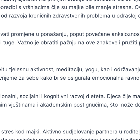
usporedbi s vršnjacima čije su majke bile manje stresne.
zik od razvoja kroničnih zdravstvenih problema u odrasloj 
ati promjene u ponašanju, poput povećane anksioznosti, 
 tuge. Važno je obratiti pažnju na ove znakove i pružiti 
tu tjelesnu aktivnost, meditaciju, yogu, kao i održavanje 
ti vrijeme za sebe kako bi se osigurala emocionalna ravno
alni, socijalni i kognitivni razvoj djeteta. Djeca čije m
lnim vještinama i akademskim postignućima, što može do
tres kod majki. Aktivno sudjelovanje partnera u roditelj