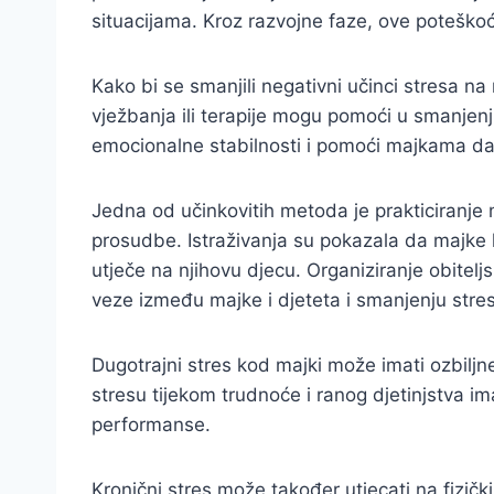
situacijama. Kroz razvojne faze, ove poteškoć
Kako bi se smanjili negativni učinci stresa na
vježbanja ili terapije mogu pomoći u smanjenju
emocionalne stabilnosti i pomoći majkama da
Jedna od učinkovitih metoda je prakticiranje 
prosudbe. Istraživanja su pokazala da majke k
utječe na njihovu djecu. Organiziranje obitelj
veze između majke i djeteta i smanjenju stre
Dugotrajni stres kod majki može imati ozbiljne
stresu tijekom trudnoće i ranog djetinjstva i
performanse.
Kronični stres može također utjecati na fizičk