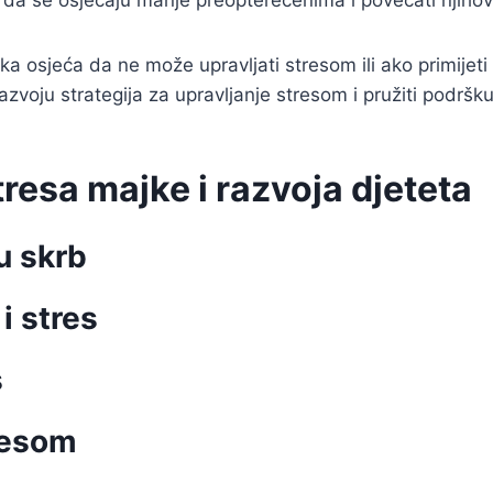
 se osjećaju manje preopterećenima i povećati njihov
jka osjeća da ne može upravljati stresom ili ako primij
azvoju strategija za upravljanje stresom i pružiti podrš
tresa majke i razvoja djeteta
u skrb
i stres
s
tresom