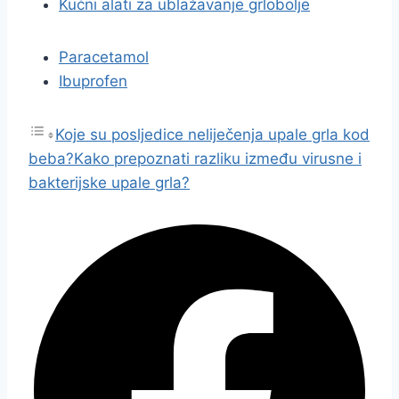
Kućni alati za ublažavanje grlobolje
Paracetamol
Ibuprofen
Koje su posljedice neliječenja upale grla kod
beba?
Kako prepoznati razliku između virusne i
bakterijske upale grla?