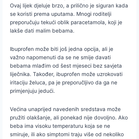
Ovaj lijek djeluje brzo, a prilično je siguran kada
se koristi prema uputama. Mnogi roditelji
preporučuju tekući oblik paracetamola, koji je
lakše dati malim bebama.
Ibuprofen može biti još jedna opcija, ali je
važno napomenuti da se ne smije davati
bebama mlađim od šest mjeseci bez savjeta
liječnika. Također, ibuprofen može uzrokovati
iritaciju želuca, pa je preporučljivo da ga ne
primjenjuju jedući.
Većina unaprijed navedenih sredstava može
pružiti olakšanje, ali ponekad nije dovoljno. Ako
beba ima visoku temperaturu koja se ne
smiruje, ili ako simptomi traju više od nekoliko