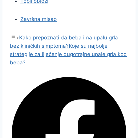
Topli oblozi
Završna misao
Kako prepoznati da beba ima upalu grla
bez kliničkih simptoma?
Koje su najbolje
strategije za liječenje dugotrajne upale grla kod
beba?