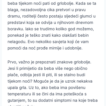
beba tijekom noći pati od grlobolje. Kada se ta
blaga, nezadovoljna cika pretvori u pravu
dramu, roditelji često postaju sljedeći glumci u
predstavi koja se odvija u njihovom dnevnom
boravku. Iako se trudimo koliko god možemo,
ponekad je teško znati kako olakšati bebin
nelagodu. Evo nekoliko savjeta koji će vam
pomoći da noć prođe mirnije i udobnije.
Prvo, važno je prepoznati znakove grlobolje.
Jesi li primijetio da beba više nego obično
plače, odbija jesti ili piti, ili se stalno budi
tijekom noći? Moguće je da je uzrok nekakva
upala grla. Uz to, ako beba ima povišenu
temperaturu ili se čini da ima poteškoća s
gutanjem, to su dodatni simptomi na koje treba