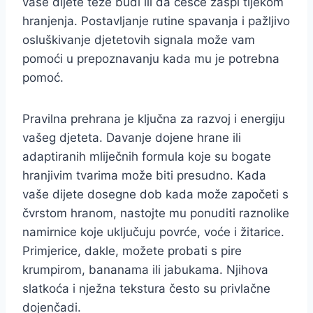
vaše dijete teže budi ili da češće zaspi tijekom
hranjenja. Postavljanje rutine spavanja i pažljivo
osluškivanje djetetovih signala može vam
pomoći u prepoznavanju kada mu je potrebna
pomoć.
Pravilna prehrana je ključna za razvoj i energiju
vašeg djeteta. Davanje dojene hrane ili
adaptiranih mliječnih formula koje su bogate
hranjivim tvarima može biti presudno. Kada
vaše dijete dosegne dob kada može započeti s
čvrstom hranom, nastojte mu ponuditi raznolike
namirnice koje uključuju povrće, voće i žitarice.
Primjerice, dakle, možete probati s pire
krumpirom, bananama ili jabukama. Njihova
slatkoća i nježna tekstura često su privlačne
dojenčadi.