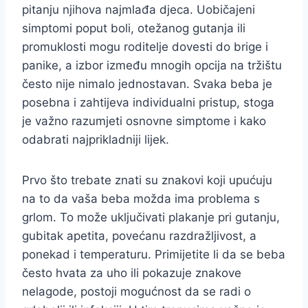
pitanju njihova najmlađa djeca. Uobičajeni
simptomi poput boli, otežanog gutanja ili
promuklosti mogu roditelje dovesti do brige i
panike, a izbor između mnogih opcija na tržištu
često nije nimalo jednostavan. Svaka beba je
posebna i zahtijeva individualni pristup, stoga
je važno razumjeti osnovne simptome i kako
odabrati najprikladniji lijek.
Prvo što trebate znati su znakovi koji upućuju
na to da vaša beba možda ima problema s
grlom. To može uključivati plakanje pri gutanju,
gubitak apetita, povećanu razdražljivost, a
ponekad i temperaturu. Primijetite li da se beba
često hvata za uho ili pokazuje znakove
nelagode, postoji mogućnost da se radi o