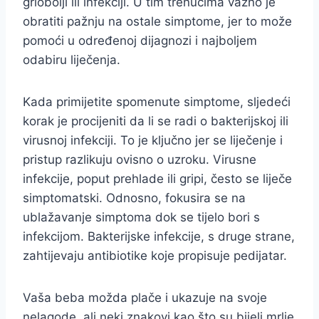
grlobolji ili infekciji. U tim trenucima važno je
obratiti pažnju na ostale simptome, jer to može
pomoći u određenoj dijagnozi i najboljem
odabiru liječenja.
Kada primijetite spomenute simptome, sljedeći
korak je procijeniti da li se radi o bakterijskoj ili
virusnoj infekciji. To je ključno jer se liječenje i
pristup razlikuju ovisno o uzroku. Virusne
infekcije, poput prehlade ili gripi, često se liječe
simptomatski. Odnosno, fokusira se na
ublažavanje simptoma dok se tijelo bori s
infekcijom. Bakterijske infekcije, s druge strane,
zahtijevaju antibiotike koje propisuje pedijatar.
Vaša beba možda plače i ukazuje na svoje
nelagode, ali neki znakovi kao što su bijeli mrlje