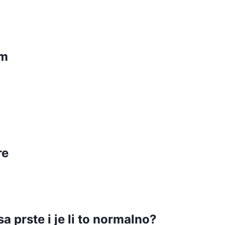
em
re
 prste i je li to normalno?