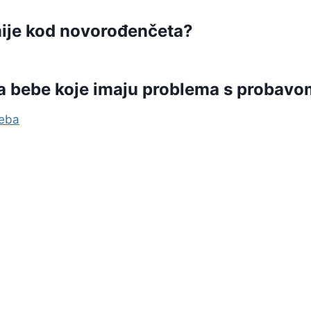
ije kod novorođenčeta?
za bebe koje imaju problema s probav
beba