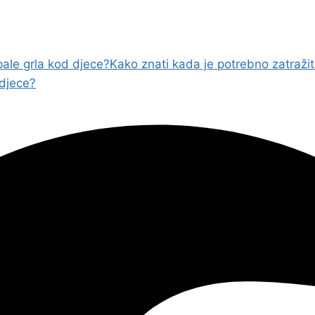
ale grla kod djece?
Kako znati kada je potrebno zatraži
 djece?