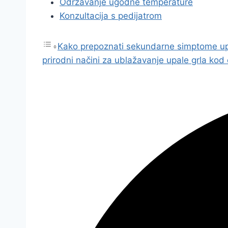
Održavanje ugodne temperature
Konzultacija s pedijatrom
Kako prepoznati sekundarne simptome up
prirodni načini za ublažavanje upale grla kod