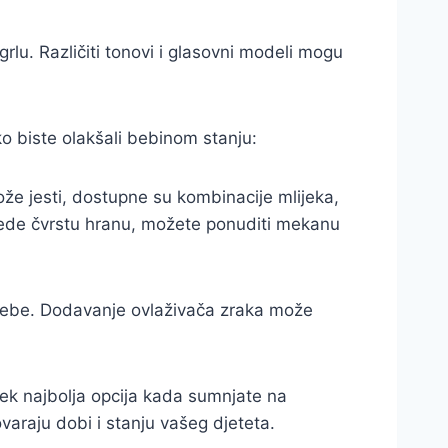
rlu. Različiti tonovi i glasovni modeli mogu
o biste olakšali bebinom stanju:
že jesti, dostupne su kombinacije mlijeka,
ć jede čvrstu hranu, možete ponuditi mekanu
e bebe. Dodavanje ovlaživača zraka može
jek najbolja opcija kada sumnjate na
araju dobi i stanju vašeg djeteta.