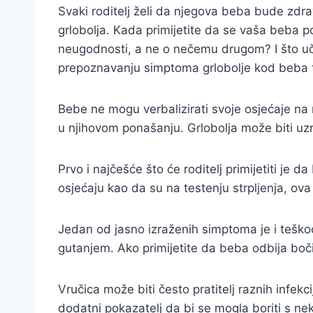
Svaki roditelj želi da njegova beba bude zdrav
grlobolja. Kada primijetite da se vaša beba po
neugodnosti, a ne o nečemu drugom? I što uči
prepoznavanju simptoma grlobolje kod beba t
Bebe ne mogu verbalizirati svoje osjećaje na n
u njihovom ponašanju. Grlobolja može biti uz
Prvo i najčešće što će roditelj primijetiti je 
osjećaju kao da su na testenju strpljenja, ov
Jedan od jasno izraženih simptoma je i teškoć
gutanjem. Ako primijetite da beba odbija bočic
Vručica može biti često pratitelj raznih infekc
dodatni pokazatelj da bi se mogla boriti s ne