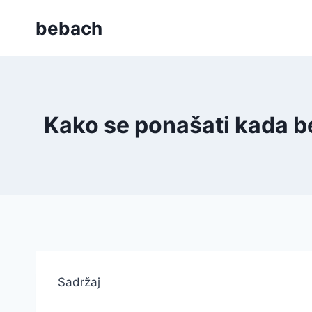
Skip
bebach
to
content
Kako se ponašati kada b
Sadržaj