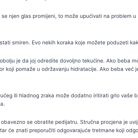
se njen glas promijeni, to može upućivati na problem u g
stati smiren. Evo nekih koraka koje možete poduzeti kak
olju je da joj odredite dovoljno tekućine. Ako beba mo
izbor koji pomaže u održavanju hidratacije. Ako beba ve
rućeg ili hladnog zraka može dodatno iritirati grlo vaš
a.
obavezno se obratite pedijatru. Stručna procjena je uvi
r će znati preporučiti odgovarajuće tretmane koji odgov