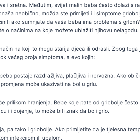
a i sretna. Međutim, svijet malih beba često dolazi s raz
naša neobično, možda ste primijetili i simptome grlobolje
niti ako sumnjate da vaša beba ima problema s grlom? O
e o načinima na koje možete ublažiti njihovu nelagodu.
ačin na koji to mogu starija djeca ili odrasli. Zbog tog
rok većeg broja simptoma, a evo kojih:
da beba postaje razdražljiva, plačljiva i nervozna. Ako o
a promjena može ukazivati na bol u grlu.
e prilikom hranjenja. Bebe koje pate od grlobolje često 
u ili dojenje, to može biti znak da boli grlo.
ija, pa tako i grlobolje. Ako primijetite da je tjelesna t
kom infekcijom ili upalom.