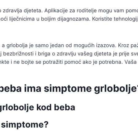
o zdravlja djeteta. Aplikacije za roditelje mogu vam po
ći liječnicima u boljim dijagnozama. Koristite tehnologij
, a grlobolja je samo jedan od mogućih izazova. Kroz pa
 bezbrižnosti i briga o zdravlju vašeg djeteta je prije sv
inkte i ne bojte se potražiti pomoć ako je potrebna. Vaš
beba ima simptome grlobolje
rlobolje kod beba
te simptome?