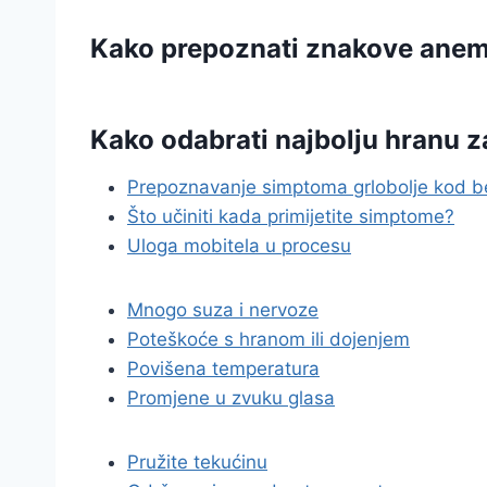
Kako prepoznati znakove anem
Kako odabrati najbolju hranu 
Prepoznavanje simptoma grlobolje kod 
Što učiniti kada primijetite simptome?
Uloga mobitela u procesu
Mnogo suza i nervoze
Poteškoće s hranom ili dojenjem
Povišena temperatura
Promjene u zvuku glasa
Pružite tekućinu