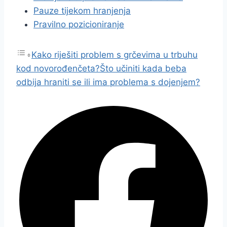
Pauze tijekom hranjenja
Pravilno pozicioniranje
Kako riješiti problem s grčevima u trbuhu
kod novorođenčeta?
Što učiniti kada beba
odbija hraniti se ili ima problema s dojenjem?