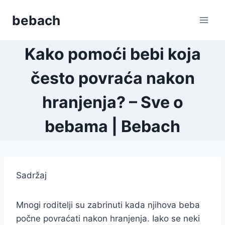
Skip
bebach
to
content
Kako pomoći bebi koja
često povraća nakon
hranjenja? – Sve o
bebama | Bebach
Sadržaj
Mnogi roditelji su zabrinuti kada njihova beba
počne povraćati nakon hranjenja. Iako se neki