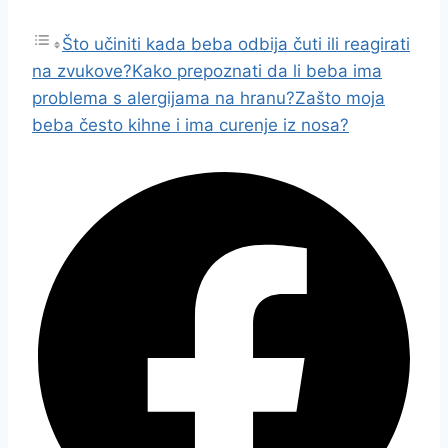
Što učiniti kada beba odbija čuti ili reagirati
na zvukove?
Kako prepoznati da li beba ima
problema s alergijama na hranu?
Zašto moja
beba često kihne i ima curenje iz nosa?