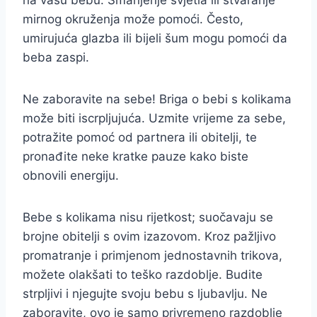
na vašu bebu. Smanjenje svjetla ili stvaranje
mirnog okruženja može pomoći. Često,
umirujuća glazba ili bijeli šum mogu pomoći da
beba zaspi.
Ne zaboravite na sebe! Briga o bebi s kolikama
može biti iscrpljujuća. Uzmite vrijeme za sebe,
potražite pomoć od partnera ili obitelji, te
pronađite neke kratke pauze kako biste
obnovili energiju.
Bebe s kolikama nisu rijetkost; suočavaju se
brojne obitelji s ovim izazovom. Kroz pažljivo
promatranje i primjenom jednostavnih trikova,
možete olakšati to teško razdoblje. Budite
strpljivi i njegujte svoju bebu s ljubavlju. Ne
zaboravite, ovo je samo privremeno razdoblje