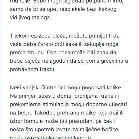
roditelje. Bebe mogu izgledati potpuno mirno,
samo da bi se opet rasplakale bez ikakvog
vidljivog razloga.
Tijekom epizoda plača, možete primijetiti da
vaša beba čvrsto drži šake ili sakuplja noge
prema trbuhu. Ova poza može biti znak da
beba osjeća nelagodu i da se bori s grčevima u
probavnom traktu.
Neki vanjski čimbenici mogu pogoršati kolike.
Na primjer, stres u domu, promjena rutine ili
prekomjerna stimulacija mogu dodatno utjecati
na bebu. Također, prehrana majke koja doji ili
izbor formule može biti presudan, pa čak i
nešto što upotrebljavate za mliječne bočice
može izazvati plinove i nelagodu.