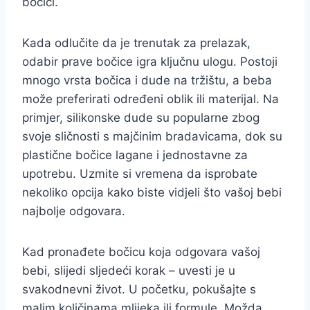
bočici.
Kada odlučite da je trenutak za prelazak,
odabir prave bočice igra ključnu ulogu. Postoji
mnogo vrsta bočica i dude na tržištu, a beba
može preferirati određeni oblik ili materijal. Na
primjer, silikonske dude su popularne zbog
svoje sličnosti s majčinim bradavicama, dok su
plastične bočice lagane i jednostavne za
upotrebu. Uzmite si vremena da isprobate
nekoliko opcija kako biste vidjeli što vašoj bebi
najbolje odgovara.
Kad pronađete bočicu koja odgovara vašoj
bebi, slijedi sljedeći korak – uvesti je u
svakodnevni život. U početku, pokušajte s
malim količinama mlijeka ili formule. Možda