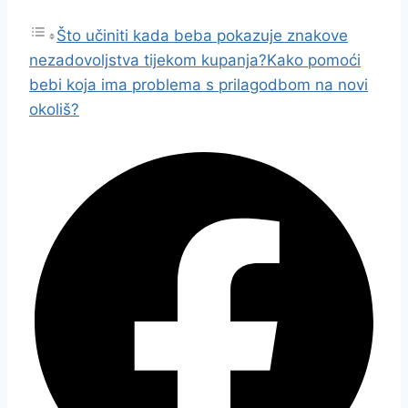
Što učiniti kada beba pokazuje znakove
nezadovoljstva tijekom kupanja?
Kako pomoći
bebi koja ima problema s prilagodbom na novi
okoliš?