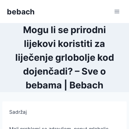
Skip
bebach
to
content
Mogu li se prirodni
lijekovi koristiti za
liječenje grlobolje kod
dojenčadi? – Sve o
bebama | Bebach
Sadržaj