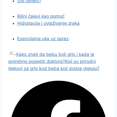
Što izbjeći?
Biljni čajevi kao pomoć
Hidratacija i ovlaživanje zraka
Esencijalna ulja uz oprez
Kako znati da bebu boli grlo i kada je
potrebno posjetiti doktora?
Koji su prirodni
lijekovi za grlo kod beba koji doista djeluju?