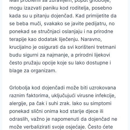
Mali problemi sa zdravljem, poput grlobolje,
mogu izazvati paniku kod roditelja, posebno
kada su u pitanju dojenčad. Kad primijetite da
se beba muči, svakako se javite pedijatru, no
ponekad se stručnjaci oslanjaju i na prirodne
terapije kao dodatak liječenju. Naravno,
krucijalno je osigurati da svi korišteni tretmani
budu sigurni za najmanje, a prirodni lijekovi
često pružaju opcije koje su lako dostupne i
blage za organizam.
Grlobolja kod dojenčadi može biti uzrokovana
raznim faktorima, uključujući virusne infekcije,
alergije, pa čak i suhi zrak. Iako su simptomi
ponekad slični onima kod starije djece ili
odraslih, važno je napomenuti da dojenčad ne
može verbalizirati svoje osjećaje. Često ćete