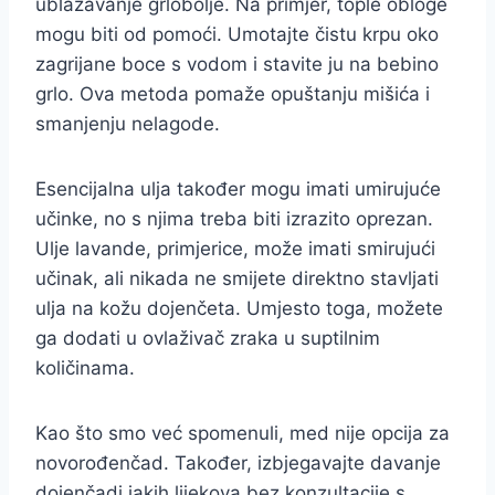
ublažavanje grlobolje. Na primjer, tople obloge
mogu biti od pomoći. Umotajte čistu krpu oko
zagrijane boce s vodom i stavite ju na bebino
grlo. Ova metoda pomaže opuštanju mišića i
smanjenju nelagode.
Esencijalna ulja također mogu imati umirujuće
učinke, no s njima treba biti izrazito oprezan.
Ulje lavande, primjerice, može imati smirujući
učinak, ali nikada ne smijete direktno stavljati
ulja na kožu dojenčeta. Umjesto toga, možete
ga dodati u ovlaživač zraka u suptilnim
količinama.
Kao što smo već spomenuli, med nije opcija za
novorođenčad. Također, izbjegavajte davanje
dojenčadi jakih lijekova bez konzultacije s