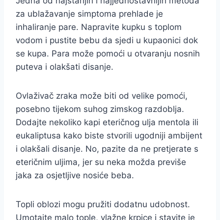
Jedna od najstarijih i najjednostavnijih metoda
za ublažavanje simptoma prehlade je
inhaliranje pare. Napravite kupku s toplom
vodom i pustite bebu da sjedi u kupaonici dok
se kupa. Para može pomoći u otvaranju nosnih
puteva i olakšati disanje.
Ovlaživač zraka može biti od velike pomoći,
posebno tijekom suhog zimskog razdoblja.
Dodajte nekoliko kapi eteričnog ulja mentola ili
eukaliptusa kako biste stvorili ugodniji ambijent
i olakšali disanje. No, pazite da ne pretjerate s
eteričnim uljima, jer su neka možda previše
jaka za osjetljive nosiće beba.
Topli oblozi mogu pružiti dodatnu udobnost.
Umotajte malo tople, vlažne krpice i stavite je