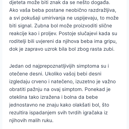
djeteta može biti znak da se nešto događa.
Ako vaša beba postane neobično razdražljiva,
a svi pokušaji umirivanja ne uspijevaju, to može
biti signal. Zubna bol može proizvoditi slične
reakcije kao i proljev. Postoje slučajevi kada su
roditelji bili uvjereni da njihova beba ima gripu,
dok je zapravo uzrok bila bol zbog rasta zubi.
Jedan od najprepoznatljivijih simptoma su i
otečene desni. Ukoliko vašoj bebi desni
izgledaju crveno i natečeno, izuzetno je važno
obratiti pažnju na ovaj simptom. Ponekad je
oteklina tako izražena i bolna da bebe
jednostavno ne znaju kako olakšati bol, što
rezultira ispadanjem svih tvrdih igračaka iz
njihovih malih ruku.