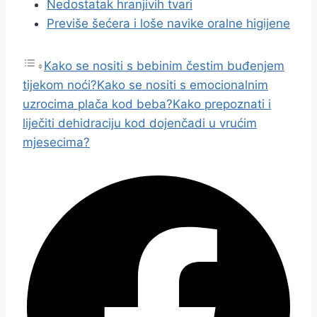
Nedostatak hranjivih tvari
Previše šećera i loše navike oralne higijene
Kako se nositi s bebinim čestim buđenjem
tijekom noći?
Kako se nositi s emocionalnim
uzrocima plača kod beba?
Kako prepoznati i
liječiti dehidraciju kod dojenčadi u vrućim
mjesecima?