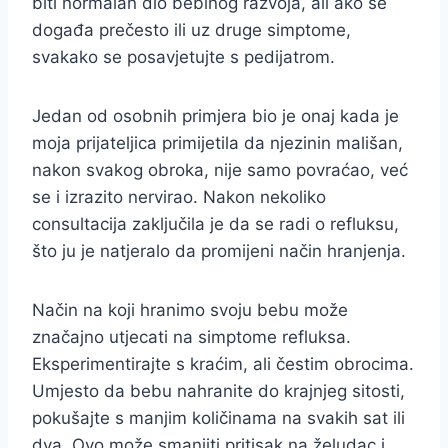
biti normalan dio bebinog razvoja, ali ako se
događa prečesto ili uz druge simptome,
svakako se posavjetujte s pedijatrom.
Jedan od osobnih primjera bio je onaj kada je
moja prijateljica primijetila da njezinin mališan,
nakon svakog obroka, nije samo povraćao, već
se i izrazito nervirao. Nakon nekoliko
consultacija zaključila je da se radi o refluksu,
što ju je natjeralo da promijeni način hranjenja.
Način na koji hranimo svoju bebu može
značajno utjecati na simptome refluksa.
Eksperimentirajte s kraćim, ali čestim obrocima.
Umjesto da bebu nahranite do krajnjeg sitosti,
pokušajte s manjim količinama na svakih sat ili
dva. Ovo može smanjiti pritisak na želudac i