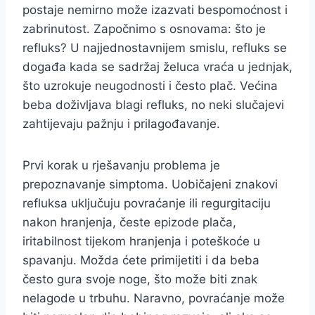
postaje nemirno može izazvati bespomoćnost i
zabrinutost. Započnimo s osnovama: što je
refluks? U najjednostavnijem smislu, refluks se
događa kada se sadržaj želuca vraća u jednjak,
što uzrokuje neugodnosti i često plač. Većina
beba doživljava blagi refluks, no neki slučajevi
zahtijevaju pažnju i prilagođavanje.
Prvi korak u rješavanju problema je
prepoznavanje simptoma. Uobičajeni znakovi
refluksa uključuju povraćanje ili regurgitaciju
nakon hranjenja, česte epizode plača,
iritabilnost tijekom hranjenja i poteškoće u
spavanju. Možda ćete primijetiti i da beba
često gura svoje noge, što može biti znak
nelagode u trbuhu. Naravno, povraćanje može