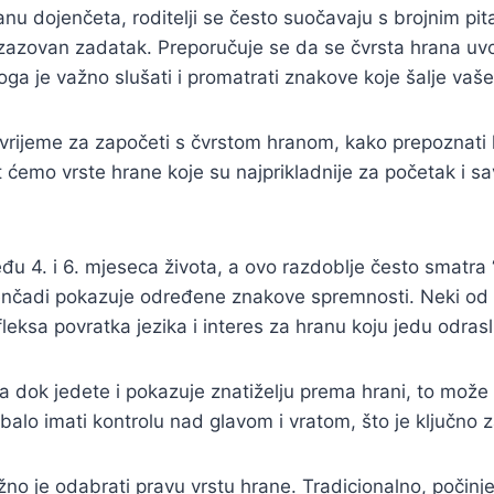
ranu dojenčeta, roditelji se često suočavaju s brojnim p
izazovan zadatak. Preporučuje se da se čvrsta hrana uv
toga je važno slušati i promatrati znakove koje šalje vaše
vrijeme za započeti s čvrstom hranom, kako prepoznati k
ćemo vrste hrane koje su najprikladnije za početak i sav
đu 4. i 6. mjeseca života, a ovo razdoblje često smatr
enčadi pokazuje određene znakove spremnosti. Neki od 
eksa povratka jezika i interes za hranu koju jedu odrasl
eda dok jedete i pokazuje znatiželju prema hrani, to može
balo imati kontrolu nad glavom i vratom, što je ključno z
o je odabrati pravu vrstu hrane. Tradicionalno, počinje 