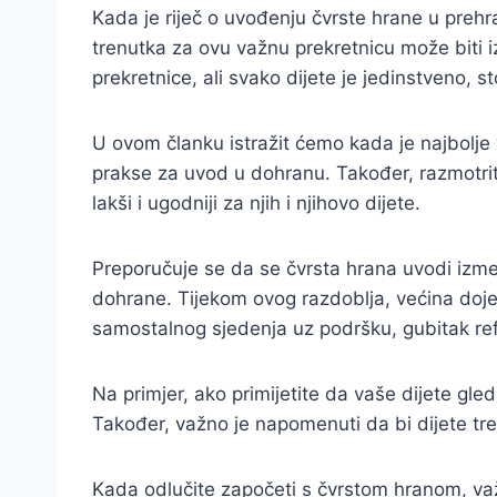
Kada je riječ o uvođenju čvrste hrane u preh
trenutka za ovu važnu prekretnicu može biti 
prekretnice, ali svako dijete je jedinstveno, s
U ovom članku istražit ćemo kada je najbolje 
prakse za uvod u dohranu. Također, razmotrit 
lakši i ugodniji za njih i njihovo dijete.
Preporučuje se da se čvrsta hrana uvodi izme
dohrane. Tijekom ovog razdoblja, većina doj
samostalnog sjedenja uz podršku, gubitak refl
Na primjer, ako primijetite da vaše dijete gl
Također, važno je napomenuti da bi dijete tre
Kada odlučite započeti s čvrstom hranom, važn