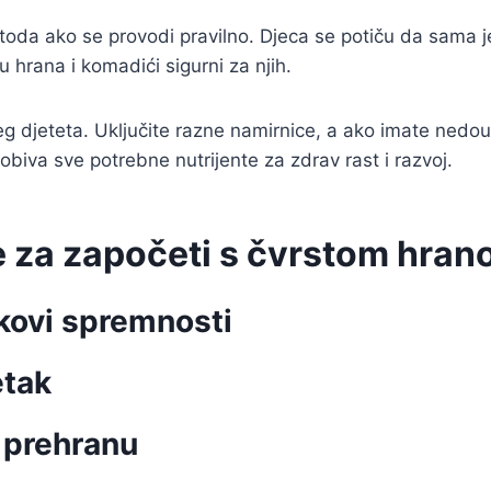
toda ako se provodi pravilno. Djeca se potiču da sama
u hrana i komadići sigurni za njih.
g djeteta. Uključite razne namirnice, a ako imate nedoumi
dobiva sve potrebne nutrijente za zdrav rast i razvoj.
me za započeti s čvrstom hra
akovi spremnosti
etak
 prehranu