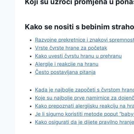
Koji su uzroci promjena u ponaš
Kako se nositi s bebinim stra
Razvojne prekretnice i znakovi spremnost
Vrste čvrste hrane za početak
Kako uvesti čvrstu hranu u prehranu
Alergije i reakcije na hranu
Često postavljana pitanja
Kada je najbolje započeti s čvrstom hra
Koje su najbolje prve namirnice za dojen
Kako prepoznati alergijsku reakciju na hr
Je li sigurno koristiti metode poput “bab
Kako osigurati da je dijete pravilno hranj