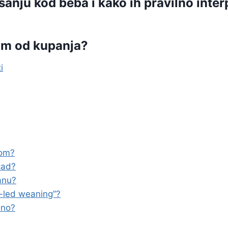
anju kod beba i kako ih pravilno interp
hom od kupanja?
i
nom?
čad?
anu?
y-led weaning”?
eno?