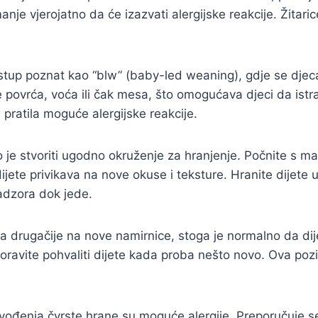
manje vjerojatno da će izazvati alergijske reakcije. Žita
pristup poznat kao “blw” (baby-led weaning), gdje se dje
ovrća, voća ili čak mesa, što omogućava djeci da istraž
 pratila moguće alergijske reakcije.
 je stvoriti ugodno okruženje za hranjenje. Počnite s mal
jete privikava na nove okuse i teksture. Hranite dijete
nadzora dok jede.
ira drugačije na nove namirnice, stoga je normalno da dije
boravite pohvaliti dijete kada proba nešto novo. Ova po
 uvođenja čvrste hrane su moguće alergije. Preporučuje 