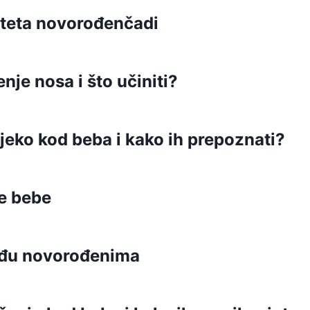
niteta novorođenčadi
je nosa i što učiniti?
ijeko kod beba i kako ih prepoznati?
ve bebe
među novorođenima