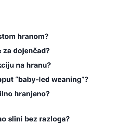
vrstom hranom?
e za dojenčad?
kciju na hranu?
 poput “baby-led weaning”?
vilno hranjeno?
o slini bez razloga?