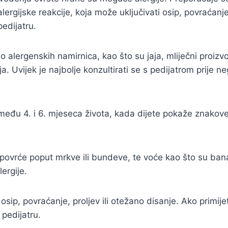
lergijske reakcije, koja može uključivati osip, povraćanje,
edijatru.
o alergenskih namirnica, kao što su jaja, mliječni proizvo
ija. Uvijek je najbolje konzultirati se s pedijatrom prij
među 4. i 6. mjeseca života, kada dijete pokaže znakov
e, povrće poput mrkve ili bundeve, te voće kao što su ba
ergije.
osip, povraćanje, proljev ili otežano disanje. Ako primije
pedijatru.