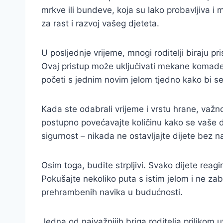
mrkve ili bundeve, koja su lako probavljiva i 
za rast i razvoj vašeg djeteta.
U posljednje vrijeme, mnogi roditelji biraju 
Ovaj pristup može uključivati mekane komade p
početi s jednim novim jelom tjedno kako bi se
Kada ste odabrali vrijeme i vrstu hrane, važno
postupno povećavajte količinu kako se vaše di
sigurnost – nikada ne ostavljajte dijete bez 
Osim toga, budite strpljivi. Svako dijete reag
Pokušajte nekoliko puta s istim jelom i ne za
prehrambenih navika u budućnosti.
Jedna od najvažnijih briga roditelja prilikom