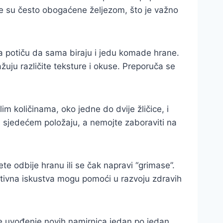
rice su često obogaćene željezom, što je važno
ca potiču da sama biraju i jedu komade hrane.
uju različite teksture i okuse. Preporuča se
im količinama, oko jedne do dvije žličice, i
 u sjedećem položaju, a nemojte zaboraviti na
te odbije hranu ili se čak napravi “grimase”.
zitivna iskustva mogu pomoći u razvoju zdravih
se uvođenje novih namirnica jedan po jedan,