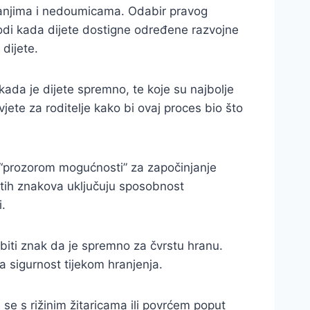
itanjima i nedoumicama. Odabir pravog
odi kada dijete dostigne određene razvojne
 dijete.
ada je dijete spremno, te koje su najbolje
jete za roditelje kako bi ovaj proces bio što
a “prozorom mogućnosti” za započinjanje
tih znakova uključuju sposobnost
i.
 biti znak da je spremno za čvrstu hranu.
a sigurnost tijekom hranjenja.
se s rižinim žitaricama ili povrćem poput