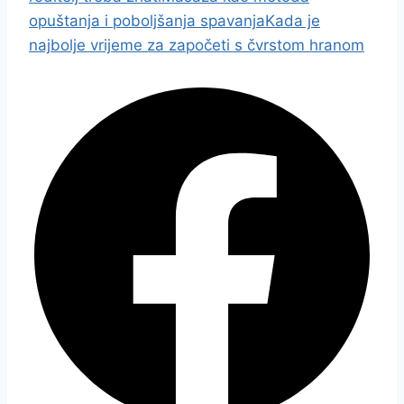
opuštanja i poboljšanja spavanja
Kada je
najbolje vrijeme za započeti s čvrstom hranom