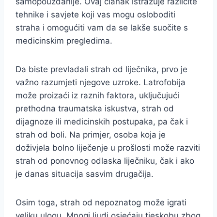
samopouzdanije. Ovaj članak istražuje različite
tehnike i savjete koji vas mogu osloboditi
straha i omogućiti vam da se lakše suočite s
medicinskim pregledima.
Da biste prevladali strah od liječnika, prvo je
važno razumjeti njegove uzroke. Latrofobija
može proizaći iz raznih faktora, uključujući
prethodna traumatska iskustva, strah od
dijagnoze ili medicinskih postupaka, pa čak i
strah od boli. Na primjer, osoba koja je
doživjela bolno liječenje u prošlosti može razviti
strah od ponovnog odlaska liječniku, čak i ako
je danas situacija sasvim drugačija.
Osim toga, strah od nepoznatog može igrati
veliku ulogu. Mnogi ljudi osjećaju tjeskobu zbog