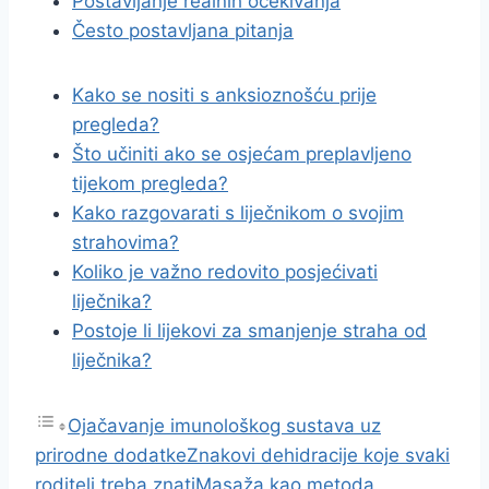
Postavljanje realnih očekivanja
Često postavljana pitanja
Kako se nositi s anksioznošću prije
pregleda?
Što učiniti ako se osjećam preplavljeno
tijekom pregleda?
Kako razgovarati s liječnikom o svojim
strahovima?
Koliko je važno redovito posjećivati
liječnika?
Postoje li lijekovi za smanjenje straha od
liječnika?
Ojačavanje imunološkog sustava uz
prirodne dodatke
Znakovi dehidracije koje svaki
roditelj treba znati
Masaža kao metoda