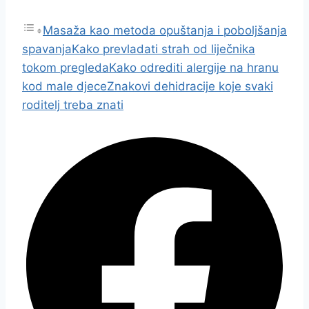
Masaža kao metoda opuštanja i poboljšanja
spavanja
Kako prevladati strah od liječnika
tokom pregleda
Kako odrediti alergije na hranu
kod male djece
Znakovi dehidracije koje svaki
roditelj treba znati