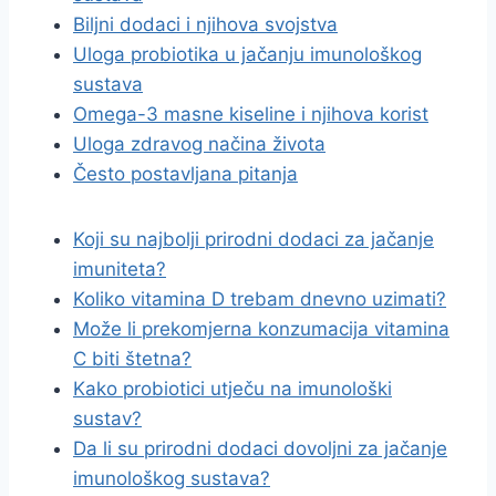
Biljni dodaci i njihova svojstva
Uloga probiotika u jačanju imunološkog
sustava
Omega-3 masne kiseline i njihova korist
Uloga zdravog načina života
Često postavljana pitanja
Koji su najbolji prirodni dodaci za jačanje
imuniteta?
Koliko vitamina D trebam dnevno uzimati?
Može li prekomjerna konzumacija vitamina
C biti štetna?
Kako probiotici utječu na imunološki
sustav?
Da li su prirodni dodaci dovoljni za jačanje
imunološkog sustava?