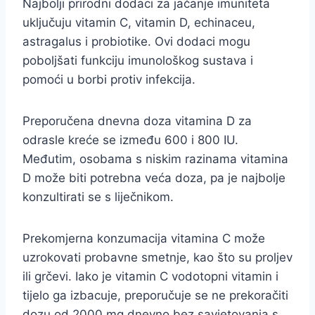
Najbolji prirodni dodaci za jačanje imuniteta
uključuju vitamin C, vitamin D, echinaceu,
astragalus i probiotike. Ovi dodaci mogu
poboljšati funkciju imunološkog sustava i
pomoći u borbi protiv infekcija.
Preporučena dnevna doza vitamina D za
odrasle kreće se između 600 i 800 IU.
Međutim, osobama s niskim razinama vitamina
D može biti potrebna veća doza, pa je najbolje
konzultirati se s liječnikom.
Prekomjerna konzumacija vitamina C može
uzrokovati probavne smetnje, kao što su proljev
ili grčevi. Iako je vitamin C vodotopni vitamin i
tijelo ga izbacuje, preporučuje se ne prekoračiti
dozu od 2000 mg dnevno bez savjetovanja s