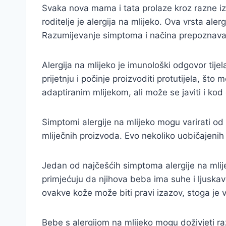
Svaka nova mama i tata prolaze kroz razne iza
roditelje je alergija na mlijeko. Ova vrsta ale
Razumijevanje simptoma i načina prepoznavanj
Alergija na mlijeko je imunološki odgovor tij
prijetnju i počinje proizvoditi protutijela, št
adaptiranim mlijekom, ali može se javiti i ko
Simptomi alergije na mlijeko mogu varirati od 
mliječnih proizvoda. Evo nekoliko uobičajenih 
Jedan od najčešćih simptoma alergije na mlijek
primjećuju da njihova beba ima suhe i ljuskave
ovakve kože može biti pravi izazov, stoga je v
Bebe s alergijom na mlijeko mogu doživjeti ra