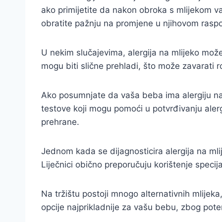
ako primijetite da nakon obroka s mlijekom va
obratite pažnju na promjene u njihovom raspo
U nekim slučajevima, alergija na mlijeko može
mogu biti slične prehladi, što može zavarati ro
Ako posumnjate da vaša beba ima alergiju na m
testove koji mogu pomoći u potvrđivanju alergi
prehrane.
Jednom kada se dijagnosticira alergija na mlij
Liječnici obično preporučuju korištenje speci
Na tržištu postoji mnogo alternativnih mlijeka
opcije najprikladnije za vašu bebu, zbog potenc