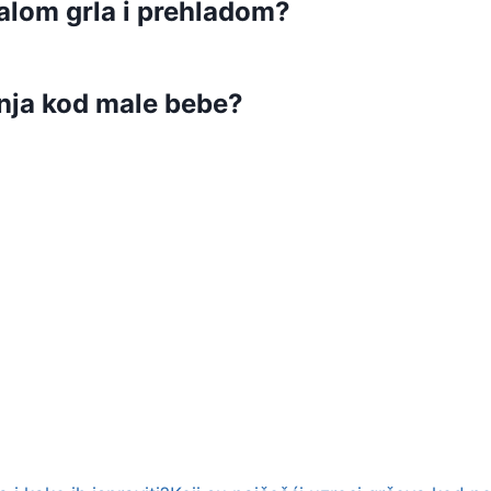
palom grla i prehladom?
nja kod male bebe?