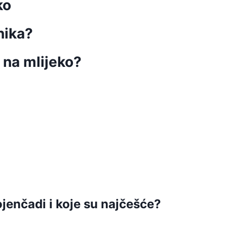
ko
nika?
 na mlijeko?
ojenčadi i koje su najčešće?