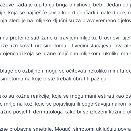
zove kada je u pitanju briga o njihovoj bebi. Jedan od 
rgije, koja se najčešće javlja kod dojenčadi i male djece, 
a alergije na mlijeko ključni su za pravovremeno djelov
ela na proteine sadržane u kravljem mlijeku. U osnovi, ti
o može uzrokovati niz simptoma. U većini slučajeva, ova al
d dojenčadi koja se hrane majčinim mlijekom, ukoliko ma
blage do ozbiljne i mogu se očitovati nekoliko minuta do
simptoma na koje biste trebali obratiti pažnju:
o su kožne reakcije, koje se mogu manifestirati kao osip,
 mrlje na koži koje se pojavljuju ili pogoršavaju nakon k
ažno posjetiti dermatologa kako bi se izloženi kožni prob
zne probavne smetnje. Mogući simptomi uključuju povraćan