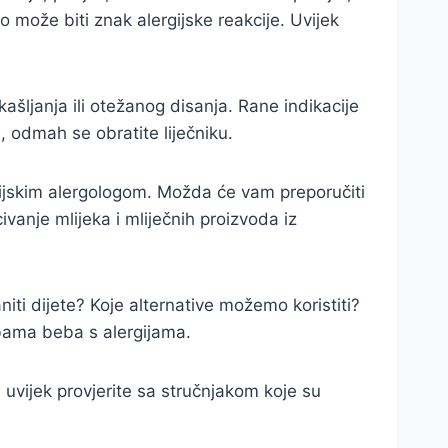
 može biti znak alergijske reakcije. Uvijek
šljanja ili otežanog disanja. Rane indikacije
i, odmah se obratite liječniku.
trijskim alergologom. Možda će vam preporučiti
vanje mlijeka i mliječnih proizvoda iz
iti dijete? Koje alternative možemo koristiti?
ebama beba s alergijama.
, uvijek provjerite sa stručnjakom koje su