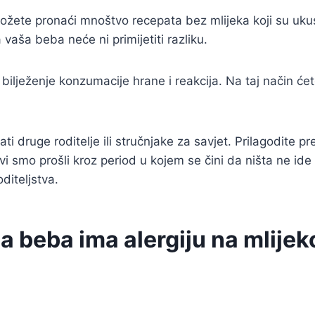
žete pronaći mnoštvo recepata bez mlijeka koji su ukusni
vaša beba neće ni primijetiti razliku.
 i bilježenje konzumacije hrane i reakcija. Na taj način 
pitati druge roditelje ili stručnjake za savjet. Prilagodi
 Svi smo prošli kroz period u kojem se čini da ništa ne id
diteljstva.
a beba ima alergiju na mlijek