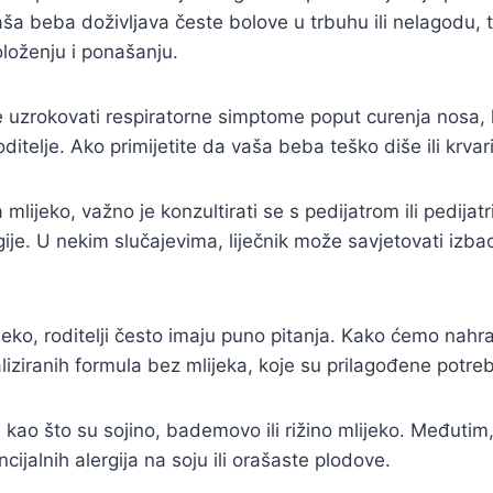
ša beba doživljava česte bolove u trbuhu ili nelagodu, to
loženju i ponašanju.
 uzrokovati respiratorne simptome poput curenja nosa, ka
ditelje. Ako primijetite da vaša beba teško diše ili krvar
lijeko, važno je konzultirati se s pedijatrom ili pedija
je. U nekim slučajevima, liječnik može savjetovati izbaci
eko, roditelji često imaju puno pitanja. Kako ćemo nahran
jaliziranih formula bez mlijeka, koje su prilagođene potr
, kao što su sojino, bademovo ili rižino mlijeko. Međutim
ijalnih alergija na soju ili orašaste plodove.