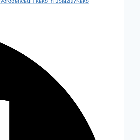
vorođenčadi i kako ih ublažiti?
Kako