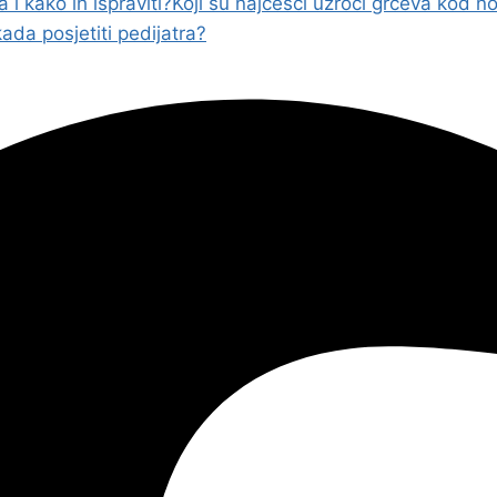
i kako ih ispraviti?
Koji su najčešći uzroci grčeva kod no
da posjetiti pedijatra?