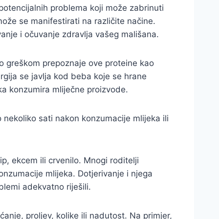
potencijalnih problema koji može zabrinuti
može se manifestirati na različite načine.
anje i očuvanje zdravlja vašeg mališana.
jelo greškom prepoznaje ove proteine kao
ergija se javlja kod beba koje se hrane
jka konzumira mliječne proizvode.
 nekoliko sati nakon konzumacije mlijeka ili
 ekcem ili crvenilo. Mnogi roditelji
onzumacije mlijeka. Dotjerivanje i njega
lemi adekvatno riješili.
je, proljev, kolike ili nadutost. Na primjer,