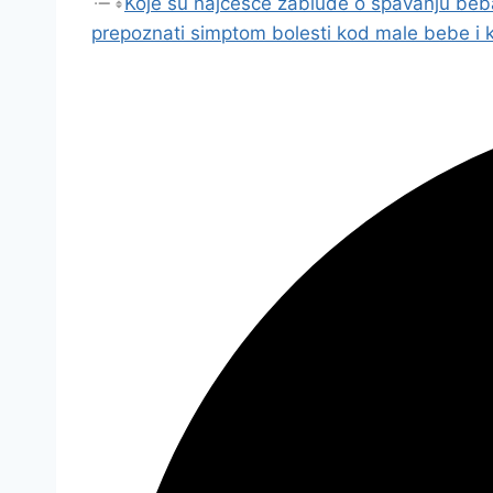
Koje su najčešće zablude o spavanju beba 
prepoznati simptom bolesti kod male bebe i ka