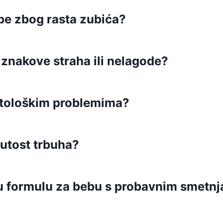
be zbog rasta zubića?
 znakove straha ili nelagode?
atološkim problemima?
utost trbuha?
nu formulu za bebu s probavnim smetn