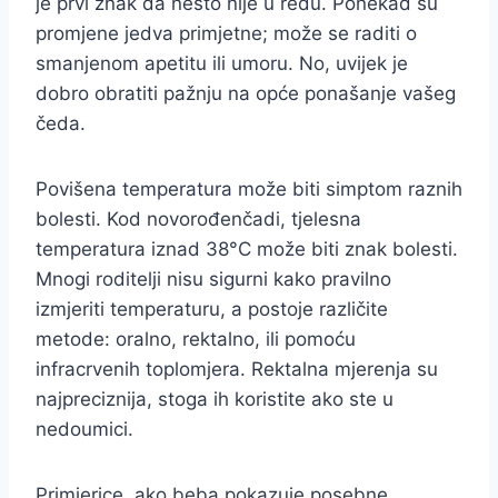
je prvi znak da nešto nije u redu. Ponekad su
promjene jedva primjetne; može se raditi o
smanjenom apetitu ili umoru. No, uvijek je
dobro obratiti pažnju na opće ponašanje vašeg
čeda.
Povišena temperatura može biti simptom raznih
bolesti. Kod novorođenčadi, tjelesna
temperatura iznad 38°C može biti znak bolesti.
Mnogi roditelji nisu sigurni kako pravilno
izmjeriti temperaturu, a postoje različite
metode: oralno, rektalno, ili pomoću
infracrvenih toplomjera. Rektalna mjerenja su
najpreciznija, stoga ih koristite ako ste u
nedoumici.
Primjerice, ako beba pokazuje posebne