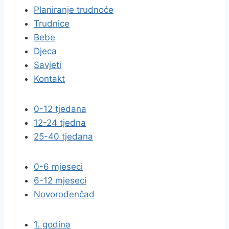
Planiranje trudnoće
Trudnice
Bebe
Djeca
Savjeti
Kontakt
0-12 tjedana
12-24 tjedna
25-40 tjedana
0-6 mjeseci
6-12 mjeseci
Novorođenčad
1. godina