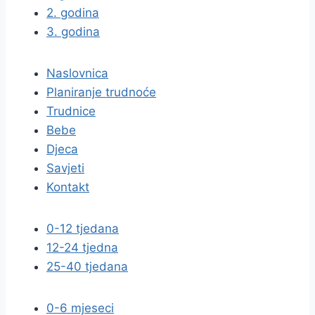
2. godina
3. godina
Naslovnica
Planiranje trudnoće
Trudnice
Bebe
Djeca
Savjeti
Kontakt
0-12 tjedana
12-24 tjedna
25-40 tjedana
0-6 mjeseci