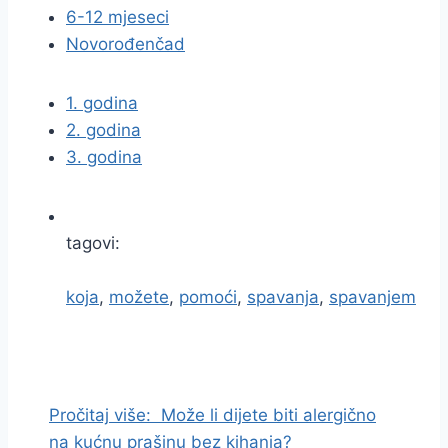
6-12 mjeseci
Novorođenčad
1. godina
2. godina
3. godina
tagovi:
koja
,
možete
,
pomoći
,
spavanja
,
spavanjem
I
d
i
Pročitaj više:
Može li dijete biti alergično
n
na kućnu prašinu bez kihanja?