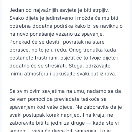
Jedan od najvažnijih savjeta je biti strpljiv.
Svako dijete je jedinstveno i možda će mu biti
potrebna dodatna podrška kako bi se naviknulo
na novo ponašanje vezano uz spavanje.
Ponekad će se desiti i povratak na stare
obrasce, no to je u redu. Onog trenutka kada
postanete frustrirani, osjetit će to tvoje dijete i
dodatno će se stresirati. Stoga, održavajte
mirnu atmosferu i pokušajte svaki put iznova.
Sa svim ovim savjetima na umu, nadamo se da
će vam pomoći da prevladate teškoće sa
spavanjem kod vaše djece. Ne zaboravite da je
svaki postupak korak naprijed. I na kraju, ne
zaboravite biti tu jedni za druge — kada ste vi
smireni, i vaša će djeca biti smirenija. To je