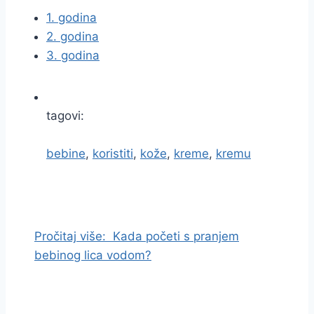
1. godina
2. godina
3. godina
tagovi:
bebine
,
koristiti
,
kože
,
kreme
,
kremu
I
d
i
Pročitaj više:
Kada početi s pranjem
n
bebinog lica vodom?
a
s
a