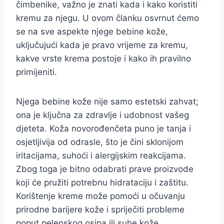
čimbenike, važno je znati kada i kako koristiti
kremu za njegu. U ovom članku osvrnut ćemo
se na sve aspekte njege bebine kože,
uključujući kada je pravo vrijeme za kremu,
kakve vrste krema postoje i kako ih pravilno
primijeniti.
Njega bebine kože nije samo estetski zahvat;
ona je ključna za zdravlje i udobnost vašeg
djeteta. Koža novorođenčeta puno je tanja i
osjetljivija od odrasle, što je čini sklonijom
iritacijama, suhoći i alergijskim reakcijama.
Zbog toga je bitno odabrati prave proizvode
koji će pružiti potrebnu hidrataciju i zaštitu.
Korištenje kreme može pomoći u očuvanju
prirodne barijere kože i spriječiti probleme
poput pelenskog osipa ili suhe kože.