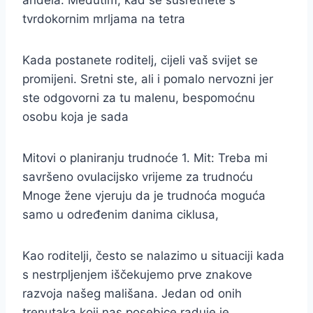
anđela. Međutim, kad se susretnete s
tvrdokornim mrljama na tetra
Kada postanete roditelj, cijeli vaš svijet se
promijeni. Sretni ste, ali i pomalo nervozni jer
ste odgovorni za tu malenu, bespomoćnu
osobu koja je sada
Mitovi o planiranju trudnoće 1. Mit: Treba mi
savršeno ovulacijsko vrijeme za trudnoću
Mnoge žene vjeruju da je trudnoća moguća
samo u određenim danima ciklusa,
Kao roditelji, često se nalazimo u situaciji kada
s nestrpljenjem iščekujemo prve znakove
razvoja našeg mališana. Jedan od onih
trenutaka koji nas posebice raduje je