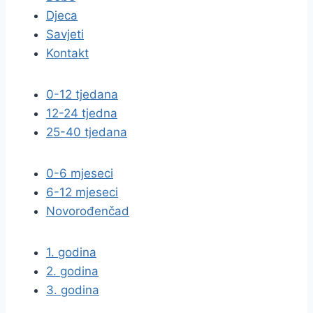
Djeca
Savjeti
Kontakt
0-12 tjedana
12-24 tjedna
25-40 tjedana
0-6 mjeseci
6-12 mjeseci
Novorođenčad
1. godina
2. godina
3. godina