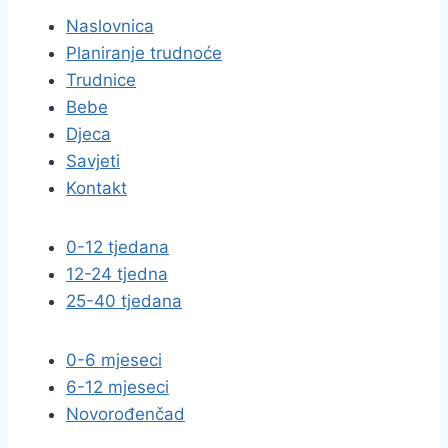
Naslovnica
Planiranje trudnoće
Trudnice
Bebe
Djeca
Savjeti
Kontakt
0-12 tjedana
12-24 tjedna
25-40 tjedana
0-6 mjeseci
6-12 mjeseci
Novorođenčad